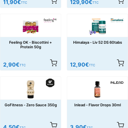
11,90
€
129,90
€
TTC
TTC
Feeling OK - Biscottini +
Himalaya - Liv 52 DS 60tabs
Protein 50g
2,90
€
12,90
€
TTC
TTC
GoFitness - Zero Sauce 350g
Inlead - Flavor Drops 30ml
4,50
€
3,90
€
TTC
TTC