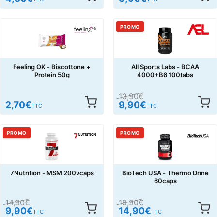
PROMO
Feeling OK - Biscottone +
All Sports Labs - BCAA
Protein 50g
4000+B6 100tabs
13,90
€
2,70
€
9,90
€
TTC
TTC
PROMO
PROMO
7Nutrition - MSM 200vcaps
BioTech USA - Thermo Drine
60caps
14,90
€
19,90
€
9,90
€
14,90
€
TTC
TTC