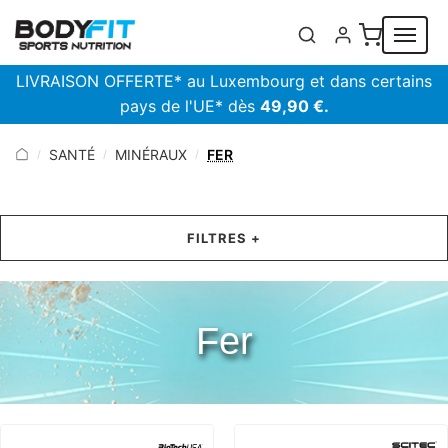
Panneau de gestion des cookies
LIVRAISON OFFERTE* au Luxembourg et dans certains
pays de l'UE* dès
49,90 €.
SANTÉ
MINÉRAUX
FER
/
/
/
FILTRES +
Fer