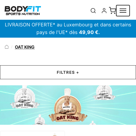
Panneau de gestion des cookies
LIVRAISON OFFERTE* au Luxembourg et dans certains
pays de l'UE* dès
49,90 €.
OAT KING
/
FILTRES +