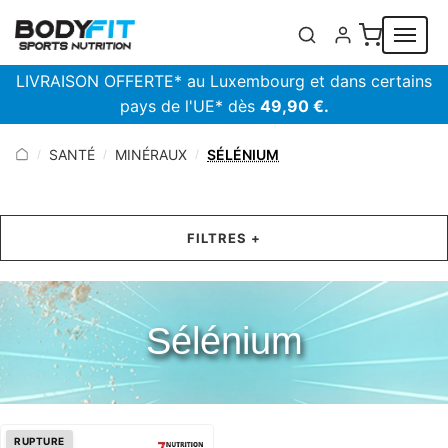
Panneau de gestion des cookies
LIVRAISON OFFERTE* au Luxembourg et dans certains
pays de l'UE* dès
49,90 €.
SANTÉ
MINÉRAUX
SÉLÉNIUM
/
/
/
FILTRES +
Sélénium
RUPTURE