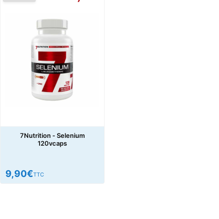
7Nutrition - Selenium
120vcaps
9,90
€
TTC