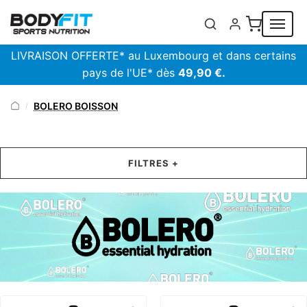
Panneau de gestion des cookies
LIVRAISON OFFERTE* au Luxembourg et dans certains
pays de l'UE* dès
49,90 €.
BOLERO BOISSON
/
FILTRES +