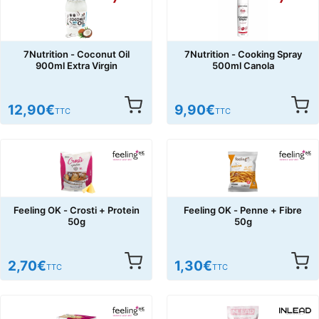
7Nutrition - Coconut Oil
7Nutrition - Cooking Spray
900ml Extra Virgin
500ml Canola
12,90
€
9,90
€
TTC
TTC
Feeling OK - Crosti + Protein
Feeling OK - Penne + Fibre
50g
50g
2,70
€
1,30
€
TTC
TTC