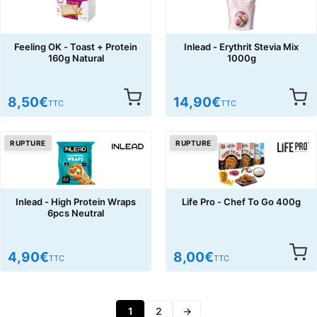
Feeling OK - Toast + Protein
Inlead - Erythrit Stevia Mix
160g Natural
1000g
8,50
€
14,90
€
TTC
TTC
RUPTURE
RUPTURE
Inlead - High Protein Wraps
Life Pro - Chef To Go 400g
6pcs Neutral
4,90
€
8,00
€
TTC
TTC
1
2
→