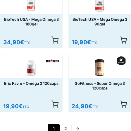
BioTech USA - Mega Omega 3
BioTech USA - Mega Omega 3
180gel
90gel
34,90
€
19,90
€
TTC
TTC
Eric Favre - Omega 3 120caps
GoFitness - Super Omega 3
120caps
19,90
€
24,90
€
TTC
TTC
1
2
→