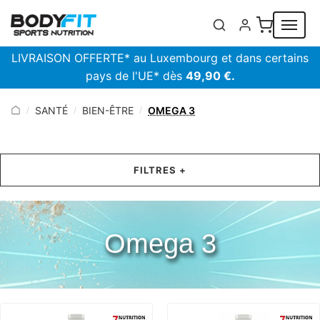
Panneau de gestion des cookies
LIVRAISON OFFERTE* au Luxembourg et dans certains
pays de l'UE* dès
49,90 €.
SANTÉ
BIEN-ÊTRE
OMEGA 3
/
/
/
FILTRES +
Omega 3