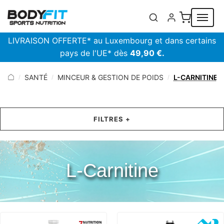
Panneau de gestion des cookies
LIVRAISON OFFERTE* au Luxembourg et dans certains
pays de l'UE* dès
49,90 €.
SANTÉ
MINCEUR & GESTION DE POIDS
L-CARNITINE
/
/
/
FILTRES +
L-Carnitine