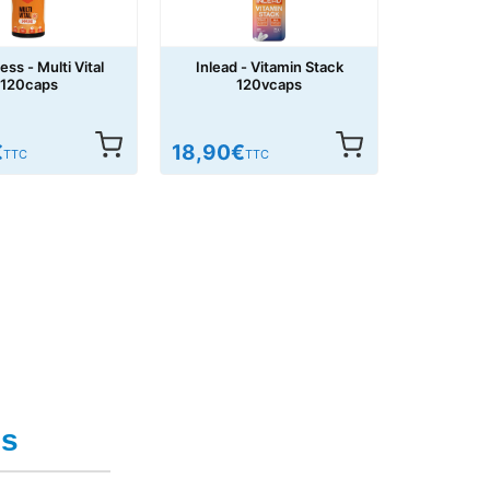
ss - Multi Vital
Inlead - Vitamin Stack
120caps
120vcaps
€
18,90
€
TTC
TTC
es