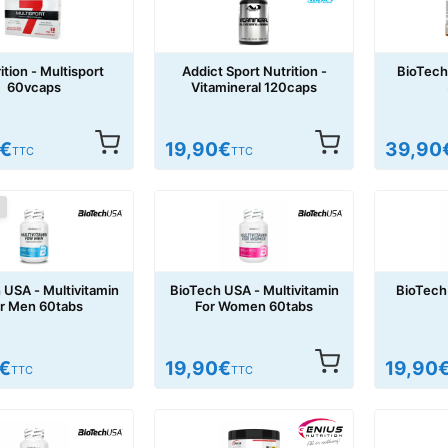
ition - Multisport
Addict Sport Nutrition -
BioTech
60vcaps
Vitamineral 120caps
€
19,90
€
39,90
TTC
TTC
 USA - Multivitamin
BioTech USA - Multivitamin
BioTech
r Men 60tabs
For Women 60tabs
€
19,90
€
19,90
TTC
TTC