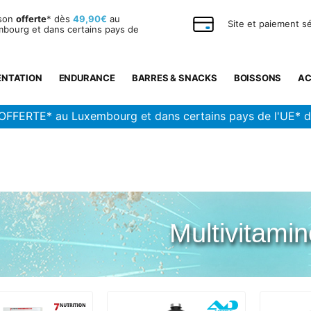
ison
offerte
* dès
49,90€
au
Site et paiement s
bourg et dans certains pays de
ENTATION
ENDURANCE
BARRES & SNACKS
BOISSONS
AC
OFFERTE* au Luxembourg et dans certains pays de l'UE* 
Multivitami