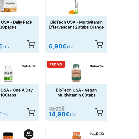
 USA - Daily Pack
BioTech USA - Multivitamin
30packs
Effervescent 20tabs Orange
€
6,90
€
TTC
TTC
PROMO
 USA - One A Day
BioTech USA - Vegan
100tabs
Multivitamin 60tabs
19,90
€
€
14,90
€
TTC
TTC