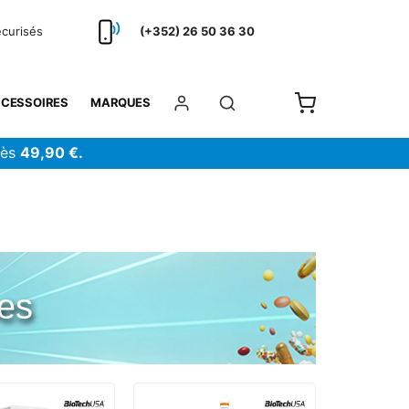
écurisés
(+352) 26 50 36 30
CESSOIRES
MARQUES
dès
49,90 €.
nes