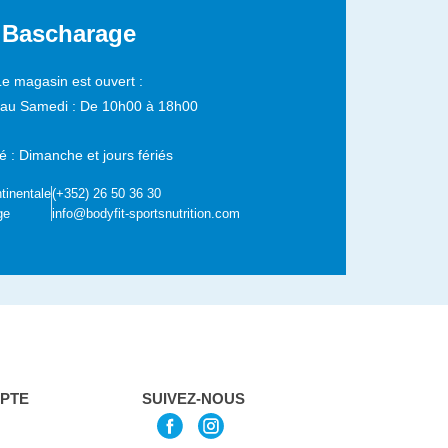
Bascharage
Le magasin est ouvert :
 au Samedi :
De 10h00 à 18h00
 : Dimanche et jours fériés
tinentale
(+352) 26 50 36 30
ge
info@bodyfit-sportsnutrition.com
PTE
SUIVEZ-NOUS