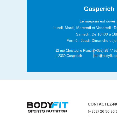
Gasperich
Le magasin est ouvert 
Lundi, Mardi, Mercredi et Vendredi :
D
Samedi :
De 10h00 à 18
Fermé : Jeudi, Dimanche et jou
12 rue Christophe Plantin
(+352) 28 77 5
L-2339 Gasperich
info@bodyfit-sp
CONTACTEZ-N
(+352) 26 50 36 