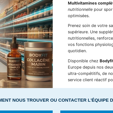
Multivitamines complè
nutritionnelle
pour sport
optimisées.
Prenez soin de votre s
supérieure. Une supplém
nutritionnelles, renfor
vos fonctions physiolo
quotidien.
Disponible chez
Bodyf
Europe depuis nos deux
ultra-compétitifs, de n
service client réactif 
MENT NOUS TROUVER OU CONTACTER L'ÉQUIPE 