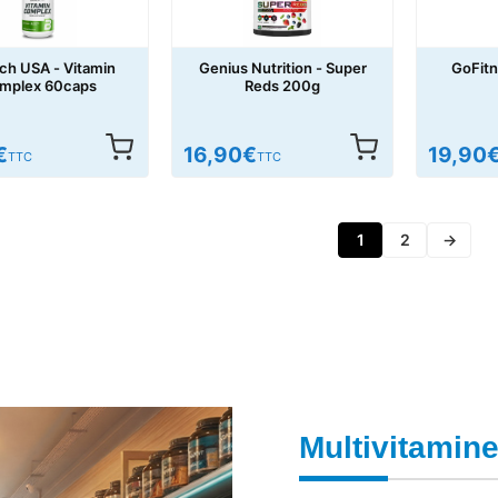
ch USA - Vitamin
Genius Nutrition - Super
GoFitne
mplex 60caps
Reds 200g
€
16,90
€
19,90
TTC
TTC
1
2
→
Multivitamin