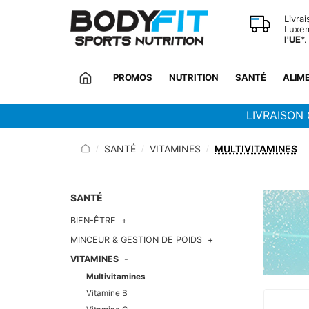
Panneau de gestion des cookies
Livra
Luxem
l'UE
*.
PROMOS
NUTRITION
SANTÉ
ALIM
LIVRAISON 
SANTÉ
VITAMINES
MULTIVITAMINES
/
/
/
SANTÉ
BIEN-ÊTRE
MINCEUR & GESTION DE POIDS
VITAMINES
Multivitamines
Vitamine B