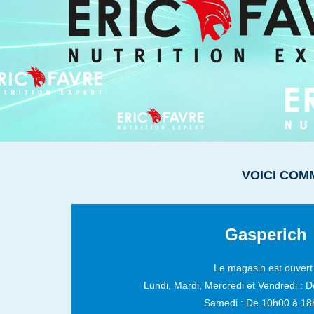
VOICI COM
Gasperich
Le magasin est ouvert 
Lundi, Mardi, Mercredi et Vendredi :
D
Samedi :
De 10h00 à 18