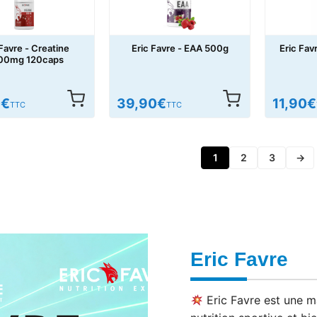
 Favre - Creatine
Eric Favre - EAA 500g
Eric Fav
00mg 120caps
0
€
39,90
€
11,90
€
TTC
TTC
1
2
3
→
Eric Favre
Eric Favre est une m