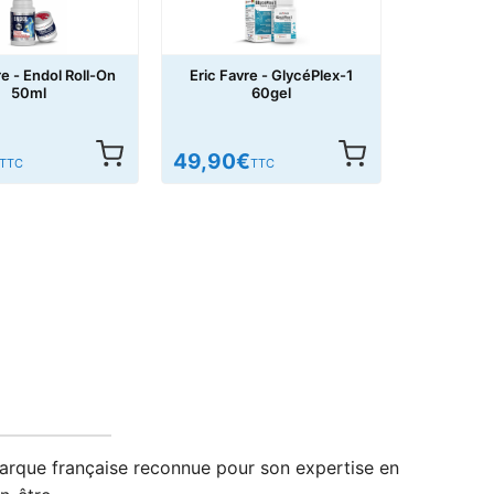
re - Endol Roll-On
Eric Favre - GlycéPlex-1
50ml
60gel
49,90
€
TTC
TTC
arque française reconnue pour son expertise en