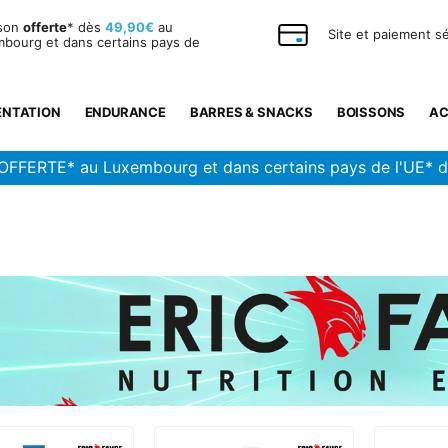
ison
offerte
* dès
49,90€
au
Site et paiement s
bourg et dans certains pays de
ENTATION
ENDURANCE
BARRES & SNACKS
BOISSONS
AC
OFFERTE* au Luxembourg et dans certains pays de l'UE* 