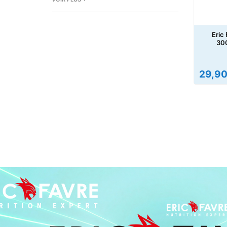
Eric
30
29,9