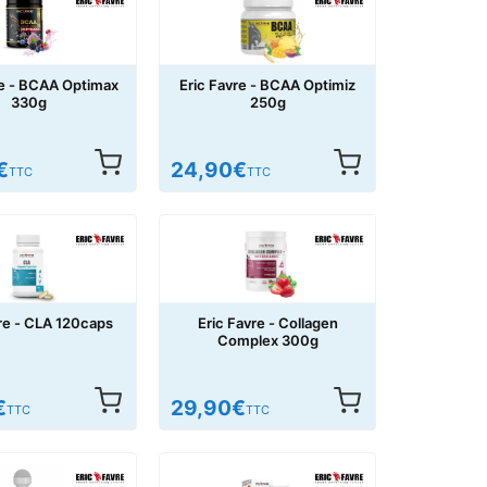
re - BCAA Optimax
Eric Favre - BCAA Optimiz
330g
250g
€
24,90
€
TTC
TTC
re - CLA 120caps
Eric Favre - Collagen
Complex 300g
€
29,90
€
TTC
TTC