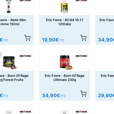
Favre - Abdo Slim
Eric Favre - BCAA 10.1.1
Eric Fav
rème 150ml
120tabs
€
19,90
€
34,90
TTC
TTC
vre - Born Of Rage
Eric Favre - Born Of Rage
Eric Fav
g Forest Fruits
Ultimate 230g
€
34,90
€
29,90
TTC
TTC