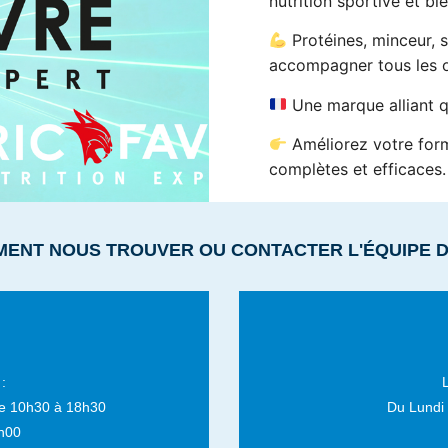
nutrition sportive et bie
Protéines, minceur, 
accompagner tous les o
Une marque alliant qua
Améliorez votre form
complètes et efficaces.
MENT NOUS TROUVER OU CONTACTER L'ÉQUIPE 
:
e 10h30 à 18h30
Du Lundi
h00