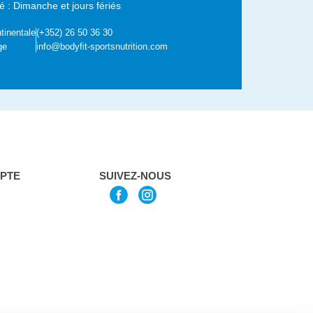
 : Dimanche et jours fériés
tinentale
(+352) 26 50 36 30
ge
info@bodyfit-sportsnutrition.com
PTE
SUIVEZ-NOUS