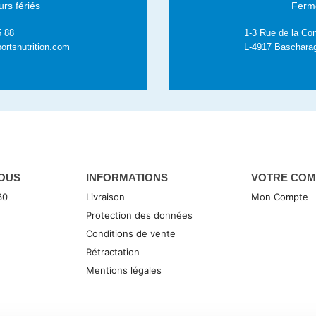
rs fériés
Fermé
5 88
1-3 Rue de la Con
ortsnutrition.com
L-4917 Baschara
OUS
INFORMATIONS
VOTRE COM
30
Livraison
Mon Compte
Protection des données
Conditions de vente
Rétractation
Mentions légales