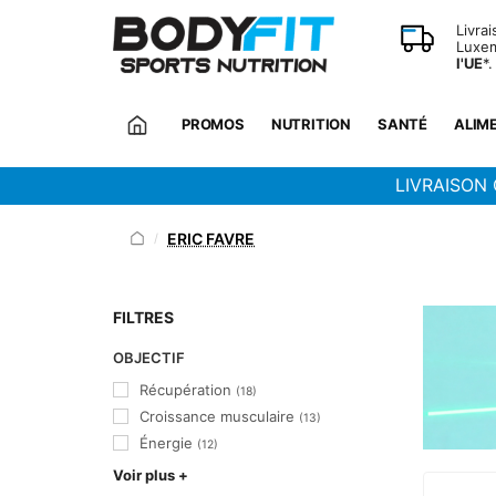
Panneau de gestion des cookies
Livra
Luxem
l'UE
*.
PROMOS
NUTRITION
SANTÉ
ALIM
LIVRAISON 
ERIC FAVRE
/
FILTRES
OBJECTIF
Récupération
(18)
Croissance musculaire
(13)
Énergie
(12)
Voir plus +