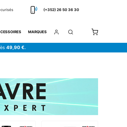
écurisés
(+352) 26 50 36 30
CESSOIRES
MARQUES
dès
49,90 €.