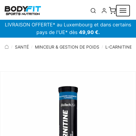
Panneau de gestion des cookies
LIVRAISON OFFERTE* au Luxembourg et dans certains
pays de l'UE* dès
49,90 €.
SANTÉ
MINCEUR & GESTION DE POIDS
L-CARNITINE
/
/
/
/