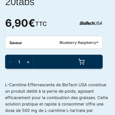
20tabs
6,90
€
TTC
Blueberry Raspberry
Saveur
quantité
de
−
+
BioTech
USA
-
L-
Carnitine
L-Carnitine Effervescente de BioTech USA constitue
Effervescent
20tabs
un produit dédié à la perte de poids, agissant
efficacement pour la combustion des graisses. Cette
solution pratique et rapide à consommer offre une
dose de 500 mg de L-carnitine L-tartrate par