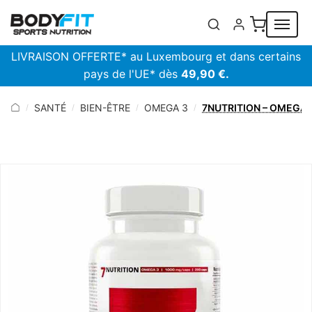
Panneau de gestion des cookies
LIVRAISON OFFERTE* au Luxembourg et dans certains
pays de l'UE* dès
49,90 €.
SANTÉ
BIEN-ÊTRE
OMEGA 3
7NUTRITION – OMEGA 
/
/
/
/