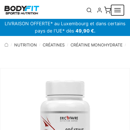
Panneau de gestion des cookies
LIVRAISON OFFERTE* au Luxembourg et dans certains
pays de l'UE* dès
49,90 €.
NUTRITION
CRÉATINES
CRÉATINE MONOHYDRATE
/
/
/
/