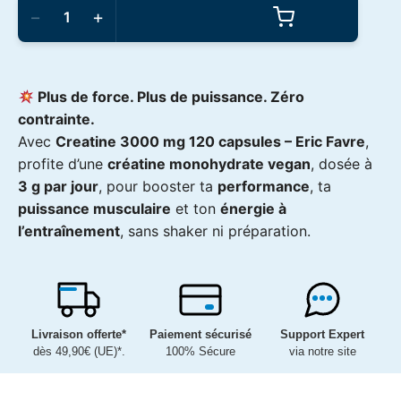
de
−
+
Eric
Favre
-
Creatine
3000mg
Plus de force. Plus de puissance. Zéro
120caps
contrainte.
Avec
Creatine 3000 mg 120 capsules – Eric Favre
,
profite d’une
créatine monohydrate vegan
, dosée à
3 g par jour
, pour booster ta
performance
, ta
puissance musculaire
et ton
énergie à
l’entraînement
, sans shaker ni préparation.
Livraison offerte*
Paiement sécurisé
Support Expert
dès 49,90€ (UE)*.
100% Sécure
via notre site