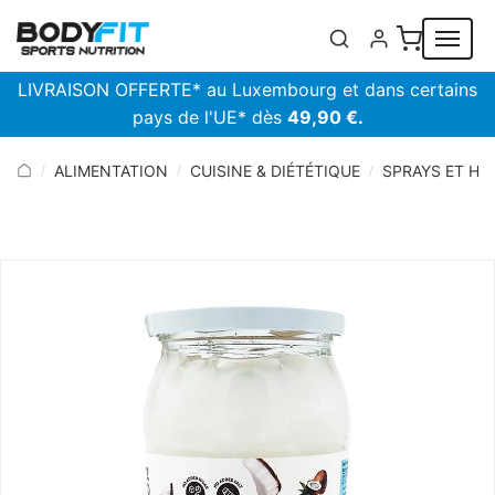
Panneau de gestion des cookies
LIVRAISON OFFERTE* au Luxembourg et dans certains
pays de l'UE* dès
49,90 €.
ALIMENTATION
CUISINE & DIÉTÉTIQUE
SPRAYS ET HU
/
/
/