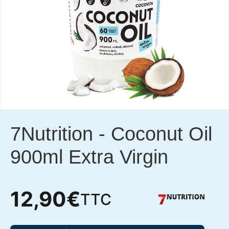
7Nutrition
-
Coconut Oil
900ml Extra Virgin
12,90
€
TTC
quantité