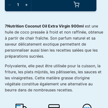
de
−
+
7Nutrition
-
Coconut
Oil
900ml
7Nutrition Coconut Oil Extra Virgin 900ml
est une
Extra
Virgin
huile de coco pressée à froid et non raffinée, obtenue
à partir de chair fraîche. Son parfum naturel et sa
saveur délicatement exotique permettent de
personnaliser aussi bien les recettes salées que les
préparations sucrées.
Polyvalente, elle peut être utilisée pour la cuisson, la
friture, les plats mijotés, les pâtisseries, les sauces et
les vinaigrettes. Cette matière grasse d’origine
végétale constitue également une alternative au
beurre dans de nombreuses recettes.