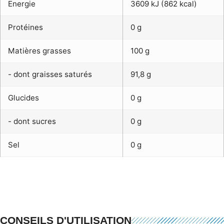
Energie
3609 kJ (862 kcal)
Protéines
0 g
Matières grasses
100 g
- dont graisses saturés
91,8 g
Glucides
0 g
- dont sucres
0 g
Sel
0 g
CONSEILS D'UTILISATION