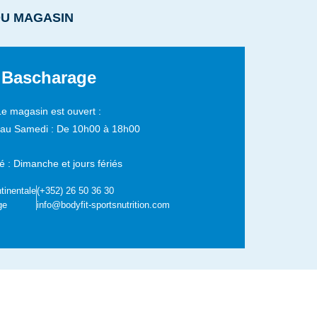
DU MAGASIN
Bascharage
Le magasin est ouvert :
 au Samedi :
De 10h00 à 18h00
 : Dimanche et jours fériés
tinentale
(+352) 26 50 36 30
ge
info@bodyfit-sportsnutrition.com