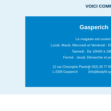
VOICI COM
Gasperich
Le magasin est ouvert 
Lundi, Mardi, Mercredi et Vendredi :
D
Samedi :
De 10h00 à 18
Fermé : Jeudi, Dimanche et jou
12 rue Christophe Plantin
(+352) 28 77 5
L-2339 Gasperich
info@bodyfit-sp