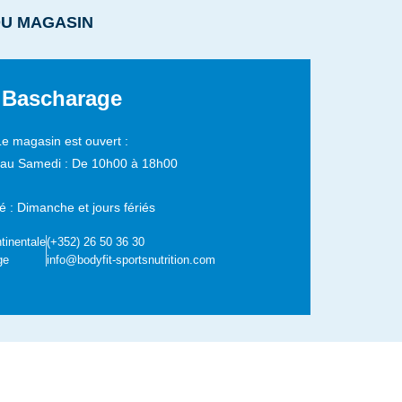
DU MAGASIN
Bascharage
Le magasin est ouvert :
 au Samedi :
De 10h00 à 18h00
 : Dimanche et jours fériés
tinentale
(+352) 26 50 36 30
ge
info@bodyfit-sportsnutrition.com