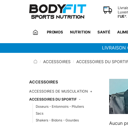
Panneau de gestion des cookies
Livra
Luxem
l'UE
*.
PROMOS
NUTRITION
SANTÉ
ALIM
LIVRAISON 
ACCESSOIRES
ACCESSOIRES DU SPORTI
/
/
ACCESSOIRES
ACCESSOIRES DE MUSCULATION
ACCESSOIRES DU SPORTIF
Doseurs - Entonnoirs - Piluliers
Sacs
Shakers - Bidons - Gourdes
Aucun pr