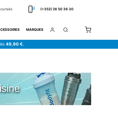
écurisés
(+352) 26 50 36 30
CESSOIRES
MARQUES
dès
49,90 €.
isine