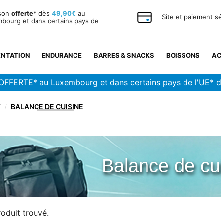
ison
offerte
* dès
49,90€
au
Site et paiement s
bourg et dans certains pays de
ENTATION
ENDURANCE
BARRES & SNACKS
BOISSONS
AC
OFFERTE* au Luxembourg et dans certains pays de l'UE* 
F
BALANCE DE CUISINE
/
Balance de cu
oduit trouvé.