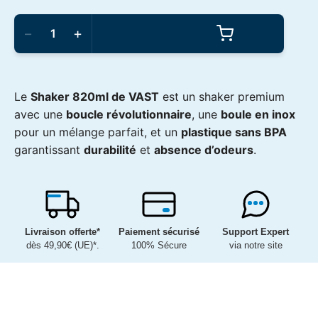
quantité
de
−
+
VAST
-
Shaker
820ml
Le
Shaker 820ml de VAST
est un shaker premium
avec une
boucle révolutionnaire
, une
boule en inox
pour un mélange parfait, et un
plastique sans BPA
garantissant
durabilité
et
absence d’odeurs
.
Livraison offerte*
Paiement sécurisé
Support Expert
dès 49,90€ (UE)*.
100% Sécure
via notre site