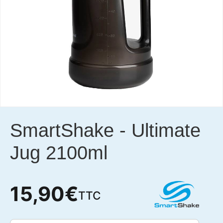
SmartShake
-
Ultimate
Jug 2100ml
15,90
€
TTC