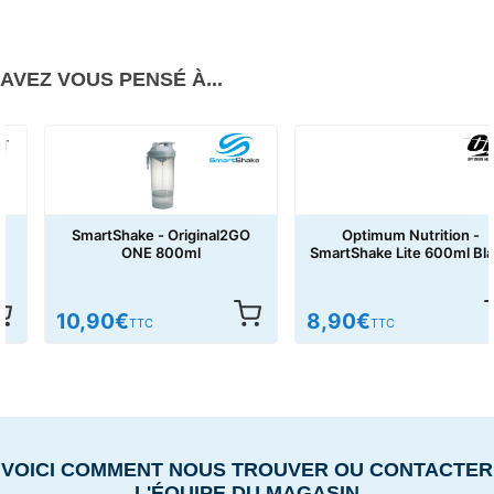
AVEZ VOUS PENSÉ À...
SmartShake - Original2GO
Optimum Nutrition -
ONE 800ml
SmartShake Lite 600ml Black
10,90
€
8,90
€
TTC
TTC
VOICI COMMENT NOUS TROUVER OU CONTACTER
L'ÉQUIPE DU MAGASIN