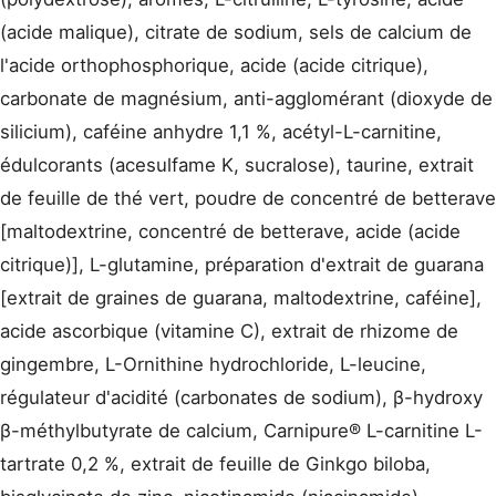
(acide malique), citrate de sodium, sels de calcium de
l'acide orthophosphorique, acide (acide citrique),
carbonate de magnésium, anti-agglomérant (dioxyde de
silicium), caféine anhydre 1,1 %, acétyl-L-carnitine,
édulcorants (acesulfame K, sucralose), taurine, extrait
de feuille de thé vert, poudre de concentré de betterave
[maltodextrine, concentré de betterave, acide (acide
citrique)], L-glutamine, préparation d'extrait de guarana
[extrait de graines de guarana, maltodextrine, caféine],
acide ascorbique (vitamine C), extrait de rhizome de
gingembre, L-Ornithine hydrochloride, L-leucine,
régulateur d'acidité (carbonates de sodium), β-hydroxy
β-méthylbutyrate de calcium, Carnipure® L-carnitine L-
tartrate 0,2 %, extrait de feuille de Ginkgo biloba,