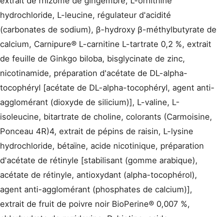
extrait de rhizome de gingembre, L-ornithine
hydrochloride, L-leucine, régulateur d'acidité
(carbonates de sodium), β-hydroxy β-méthylbutyrate de
calcium, Carnipure® L-carnitine L-tartrate 0,2 %, extrait
de feuille de Ginkgo biloba, bisglycinate de zinc,
nicotinamide, préparation d'acétate de DL-alpha-
tocophéryl [acétate de DL-alpha-tocophéryl, agent anti-
agglomérant (dioxyde de silicium)], L-valine, L-
isoleucine, bitartrate de choline, colorants (Carmoisine,
Ponceau 4R)4, extrait de pépins de raisin, L-lysine
hydrochloride, bétaïne, acide nicotinique, préparation
d'acétate de rétinyle [stabilisant (gomme arabique),
acétate de rétinyle, antioxydant (alpha-tocophérol),
agent anti-agglomérant (phosphates de calcium)],
extrait de fruit de poivre noir BioPerine® 0,007 %,