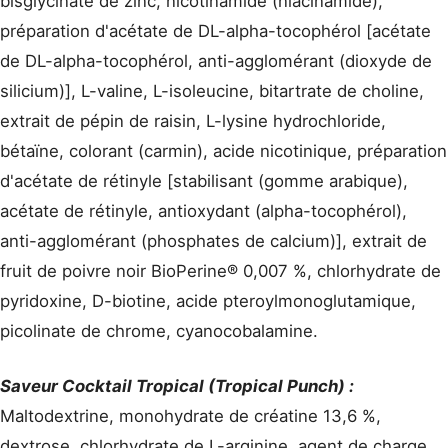
bisglycinate de zinc, nicotinamide (niacinamide),
préparation d'acétate de DL-alpha-tocophérol [acétate
de DL-alpha-tocophérol, anti-agglomérant (dioxyde de
silicium)], L-valine, L-isoleucine, bitartrate de choline,
extrait de pépin de raisin, L-lysine hydrochloride,
bétaïne, colorant (carmin), acide nicotinique, préparation
d'acétate de rétinyle [stabilisant (gomme arabique),
acétate de rétinyle, antioxydant (alpha-tocophérol),
anti-agglomérant (phosphates de calcium)], extrait de
fruit de poivre noir BioPerine® 0,007 %, chlorhydrate de
pyridoxine, D-biotine, acide pteroylmonoglutamique,
picolinate de chrome, cyanocobalamine.
Saveur Cocktail Tropical (Tropical Punch) :
Maltodextrine, monohydrate de créatine 13,6 %,
dextrose, chlorhydrate de L-arginine, agent de charge