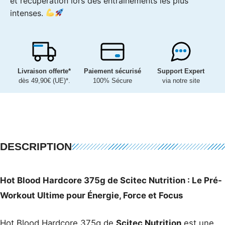
et récupération lors des entraînements les plus
intenses.
Livraison offerte*
Paiement sécurisé
Support Expert
dès 49,90€ (UE)*.
100% Sécure
via notre site
DESCRIPTION
Hot Blood Hardcore 375g de Scitec Nutrition : Le Pré-
Workout Ultime pour Énergie, Force et Focus
Hot Blood Hardcore 375g de
Scitec Nutrition
est une