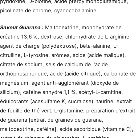
pyridoxine, D-biotine, acide pteroylmonoglutamique,
picolinate de chrome, cyanocobalamine.
Saveur Guarana :
Maltodextrine, monohydrate de
créatine 13,6 %, dextrose, chlorhydrate de L-arginine,
agent de charge (polydextrose), bêta-alanine, L-
citrulline, L-tyrosine, arômes, acide (acide malique),
citrate de sodium, sels de calcium de l'acide
orthophosphorique, acide (acide citrique), carbonate de
magnésium, agent anti-agglomérant (dioxyde de
silicium), caféine anhydre 1,1 %, acétyl-L-carnitine,
édulcorants (acesulfame K, sucralose), taurine, extrait
de feuille de thé vert, L-glutamine, préparation d'extrait
de guarana [extrait de graines de guarana,
maltodextrine, caféine], acide ascorbique (vitamine C),