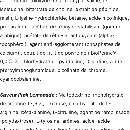
agglomérant (dioxyde de silicium)], L-valine, L-
isoleucine, bitartrate de choline, extrait de pépin de
raisin, L-lysine hydrochloride, bétaïne, acide nicotinique,
préparation d'acétate de rétinyle [stabilisant (gomme
arabique), acétate de rétinyle, antioxydant (alpha-
tocophérol), agent anti-agglomérant (phosphates de
calcium)], extrait de fruit de poivre noir BioPerine®
0,007 %, chlorhydrate de pyridoxine, D-biotine, acide
pteroylmonoglutamique, picolinate de chrome,
cyanocobalamine.
Saveur Pink Lemonade :
Maltodextrine, monohydrate
de créatine 13,6 %, dextrose, chlorhydrate de L-
arginine, bêta-alanine, L-citrulline, agent de remplissage
(polydextrose), L-tyrosine, arômes, acide (acide
citrique), acide (acide malique), citrate de sodium, sels