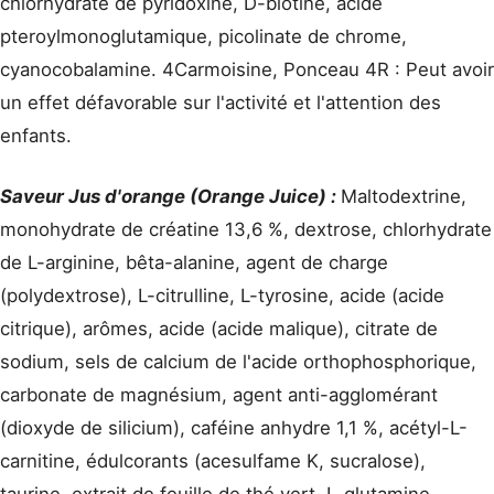
chlorhydrate de pyridoxine, D-biotine, acide
pteroylmonoglutamique, picolinate de chrome,
cyanocobalamine. 4Carmoisine, Ponceau 4R : Peut avoir
un effet défavorable sur l'activité et l'attention des
enfants.
Saveur Jus d'orange (Orange Juice) :
Maltodextrine,
monohydrate de créatine 13,6 %, dextrose, chlorhydrate
de L-arginine, bêta-alanine, agent de charge
(polydextrose), L-citrulline, L-tyrosine, acide (acide
citrique), arômes, acide (acide malique), citrate de
sodium, sels de calcium de l'acide orthophosphorique,
carbonate de magnésium, agent anti-agglomérant
(dioxyde de silicium), caféine anhydre 1,1 %, acétyl-L-
carnitine, édulcorants (acesulfame K, sucralose),