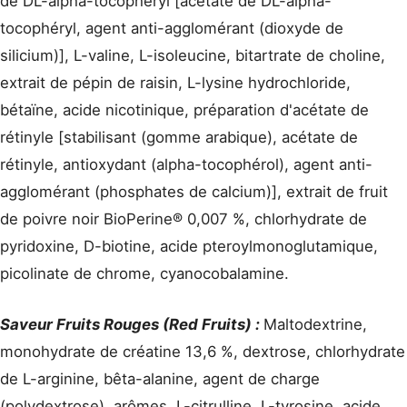
de DL-alpha-tocophéryl [acétate de DL-alpha-
tocophéryl, agent anti-agglomérant (dioxyde de
silicium)], L-valine, L-isoleucine, bitartrate de choline,
extrait de pépin de raisin, L-lysine hydrochloride,
bétaïne, acide nicotinique, préparation d'acétate de
rétinyle [stabilisant (gomme arabique), acétate de
rétinyle, antioxydant (alpha-tocophérol), agent anti-
agglomérant (phosphates de calcium)], extrait de fruit
de poivre noir BioPerine® 0,007 %, chlorhydrate de
pyridoxine, D-biotine, acide pteroylmonoglutamique,
picolinate de chrome, cyanocobalamine.
Saveur Fruits Rouges (Red Fruits) :
Maltodextrine,
monohydrate de créatine 13,6 %, dextrose, chlorhydrate
de L-arginine, bêta-alanine, agent de charge
(polydextrose), arômes, L-citrulline, L-tyrosine, acide