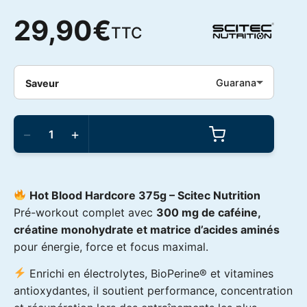
29,90
€
TTC
Guarana
Saveur
quantité
de
−
+
Scitec
Nutrition
-
Hot
Blood
Hot Blood Hardcore 375g –
Scitec Nutrition
Hardcore
375g
Pré-workout complet avec
300 mg de caféine,
créatine monohydrate et matrice d’acides aminés
pour énergie, force et focus maximal.
Enrichi en électrolytes, BioPerine® et vitamines
antioxydantes, il soutient performance, concentration