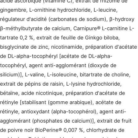
acide ascorbique (vitamine C), extrait de rhizome de
gingembre, L-ornithine hydrochloride, L-leucine,
régulateur d'acidité (carbonates de sodium), β-hydroxy
β-méthylbutyrate de calcium, Carnipure® L-carnitine L-
tartrate 0,2 %, extrait de feuille de Ginkgo biloba,
bisglycinate de zinc, nicotinamide, préparation d'acétate
de DL-alpha-tocophéryl [acétate de DL-alpha-
tocophéryl, agent anti-agglomérant (dioxyde de
silicium)], L-valine, L-isoleucine, bitartrate de choline,
extrait de pépins de raisin, L-lysine hydrochloride,
bétaïne, acide nicotinique, préparation d'acétate de
rétinyle [stabilisant (gomme arabique), acétate de
rétinyle, antioxydant (alpha-tocophérol), agent anti-
agglomérant (phosphates de calcium)], extrait de fruit
de poivre noir BioPerine® 0,007 %, chlorhydrate de