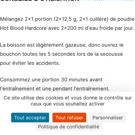
Mélangez 2x1 portion (2x12,5 g, 2x1 cuillère) de poudre
Hot Blood Hardcore avec 2x200 ml d'eau froide par jour.
La boisson est légèrement gazeuse, donc ouvrez le
bouchon toutes les 5 secondes lors de la secousse
pour éviter les accidents.
Consommez une portion 30 minutes avant
l'entraînement et une pendant l'entraînement.
Ce site utilise des cookies et vous donne le contrôle sur
ceux que vous souhaitez activer
ATTENTION:
Non recommandé pour les enfants et les
femmes enceintes. Ne pas prendre à jeun. Ne pas
Tout accepter
Tout refuser
Personnaliser
dépasser la dose quotidienne recommandée. Teneur
Politique de confidentialité
élevée en caféine [150 mg de caféine par portion (75