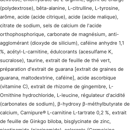
(polydextrose), bêta-alanine, L-citrulline, L-tyrosine,
arôme, acide (acide citrique), acide (acide malique),
citrate de sodium, sels de calcium de l'acide
orthophosphorique, carbonate de magnésium, anti-
agglomérant (dioxyde de silicium), caféine anhydre 1,1
%, acétyl-L-carnitine, édulcorants (acesulfame K,
sucralose), taurine, extrait de feuille de thé vert,
préparation d'extrait de guarana [extrait de graines de
guarana, maltodextrine, caféine], acide ascorbique
(vitamine C), extrait de rhizome de gingembre, L-
Ornithine hydrochloride, L-leucine, régulateur d'acidité
(carbonates de sodium), β-hydroxy β-méthylbutyrate de
calcium, Carnipure® L-carnitine L-tartrate 0,2 %, extrait
de feuille de Ginkgo biloba, bisglycinate de zinc,
nicotinamide (niacinamide), colorants (Carmoisine,