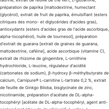
taurine, extrait de feuille de thé vert, L-glutamine,
préparation de paprika [maltodextrine, humectant
(glycérol), extrait de fruit de paprika, émulsifiant (esters
citriques des mono- et diglycérides d'acides gras),
antioxydants (esters d'acides gras de l'acide ascorbique,
alpha-tocophérol), huile de tournesol], préparation
d'extrait de guarana [extrait de graines de guarana,
maltodextrine, caféine], acide ascorbique (vitamine C),
extrait de rhizome de gingembre, L-ornithine
hydrochloride, L-leucine, régulateur d'acidité
(carbonates de sodium), β-hydroxy β-méthylbutyrate de
calcium, Carnipure® L-carnitine L-tartrate 0,2 %, extrait
de feuille de Ginkgo Biloba, bisglycinate de zinc,
nicotinamide, préparation d'acétate de DL-alpha-
tocophéryl [acétate de DL-alpha-tocophéryl, agent anti-