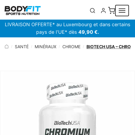
Panneau de gestion des cookies
LIVRAISON OFFERTE* au Luxembourg et dans certains
pays de l'UE* dès
49,90 €.
SANTÉ
MINÉRAUX
CHROME
BIOTECH USA – CHROM
/
/
/
/