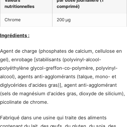
Valeurs
par dose journalière (1
nutritionnelles
comprimé)
Chrome
200 μg
Ingrédients :
Agent de charge (phosphates de calcium, cellulose en
gel), enrobage [stabilisants (polyvinyl-alcool-
polyéthylène glycol-greffon-co-polymère, polyvinyl-
alcool), agents anti-agglomérants (talque, mono- et
diglycérides d'acides gras)], agent anti-agglomérant
(sels de magnésium d'acides gras, dioxyde de silicium),
picolinate de chrome.
Fabriqué dans une usine qui traite des aliments
contenant du lait, des œufs, du gluten, du soja, des