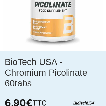
BioTech USA
-
Chromium Picolinate
60tabs
6,90
€
TTC