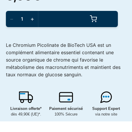
quantité
de
−
+
BioTech
USA
-
Chromium
Picolinate
Le Chromium Picolinate de BioTech USA est un
60tabs
complément alimentaire essentiel contenant une
source organique de chrome qui favorise le
métabolisme des macronutriments et maintient des
taux normaux de glucose sanguin.
Livraison offerte*
Paiement sécurisé
Support Expert
dès 49,90€ (UE)*.
100% Sécure
via notre site