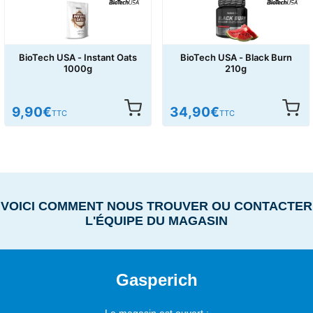
BioTech USA - Black Burn
BioTech USA - Thermo Drine
210g
60caps
19,90
€
34,90
€
14,90
€
TTC
TTC
VOICI COMMENT NOUS TROUVER OU CONTACTER
L'ÉQUIPE DU MAGASIN
Gasperich