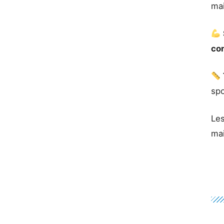
mai
co
spo
Le
ma