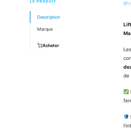
LE PRODUIT
Description
Lif
Marque
Ma
Acheter
Le
con
dea
de 
fer
l’i