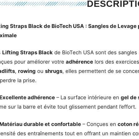
DESCRIPT
ting Straps Black de BioTech USA : Sanglеs de Levage
ximale
s
Lifting Straps Black
de BioTech USA sont des sangles 
çues pour améliorer votre
adhérence
lors des exercices 
dlifts
,
rowing
ou
shrugs
, elles permettent de se conce
perdre la prise.
Excellente adhérence
– La surface intérieure en
gel de 
me sur la barre et évite tout glissement pendant l’effort.
Matériau durable et confortable
– Conçues en
coton ré
ntensité des entraînements tout en offrant un maintien con