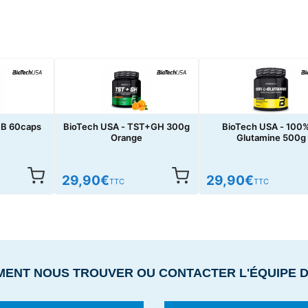
MB 60caps
BioTech USA - TST+GH 300g
BioTech USA - 100%
Orange
Glutamine 500g
29,90
€
29,90
€
TTC
TTC
MENT NOUS TROUVER OU CONTACTER L'ÉQUIPE 