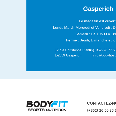
Gasperich
Le magasin est ouvert 
Lundi, Mardi, Mercredi et Vendredi :
D
Samedi :
De 10h00 à 18
Fermé : Jeudi, Dimanche et jou
12 rue Christophe Plantin
(+352) 28 77 5
L-2339 Gasperich
info@bodyfit-sp
CONTACTEZ-N
(+352) 26 50 36 