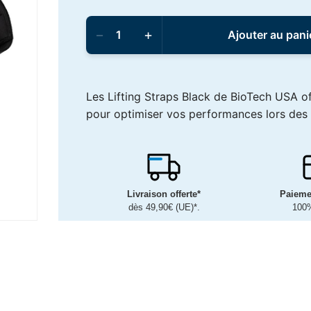
quantité
de
−
+
Ajouter au pani
BioTech
USA
-
Lifting
Straps
Les Lifting Straps Black de BioTech USA of
Black
pour optimiser vos performances lors des e
Livraison offerte*
Paieme
dès 49,90€ (UE)*.
100