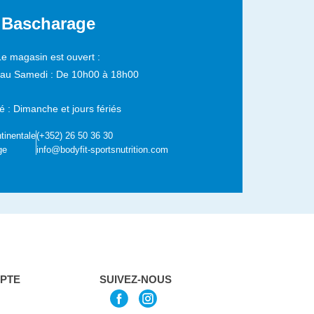
Bascharage
Le magasin est ouvert :
 au Samedi :
De 10h00 à 18h00
 : Dimanche et jours fériés
tinentale
(+352) 26 50 36 30
ge
info@bodyfit-sportsnutrition.com
PTE
SUIVEZ-NOUS