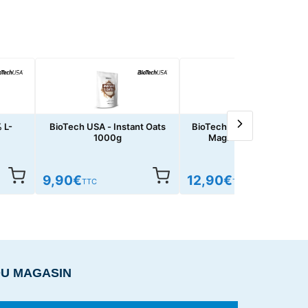
 L-
BioTech USA - Instant Oats
BioTech USA - Calcium Zin
1000g
Magnesium 100tabs
9,90
€
12,90
€
TTC
TTC
DU MAGASIN