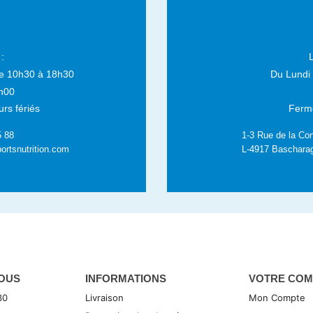
:
e 10h30 à 18h30
Du Lundi
h00
rs fériés
Fermé
5 88
1-3 Rue de la Con
ortsnutrition.com
L-4917 Baschara
OUS
INFORMATIONS
VOTRE COM
30
Livraison
Mon Compte