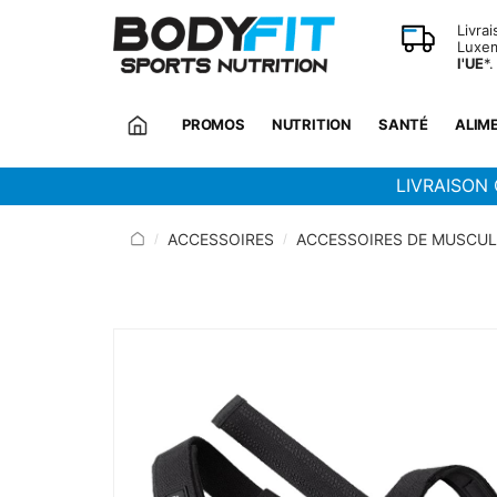
Panneau de gestion des cookies
Livra
Luxem
l'UE
*.
PROMOS
NUTRITION
SANTÉ
ALIM
LIVRAISON 
ACCESSOIRES
ACCESSOIRES DE MUSCU
/
/