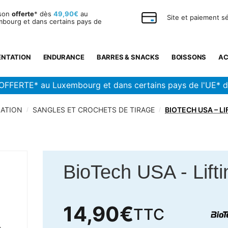
ison
offerte
* dès
49,90€
au
Site et paiement s
bourg et dans certains pays de
ENTATION
ENDURANCE
BARRES & SNACKS
BOISSONS
AC
OFFERTE* au Luxembourg et dans certains pays de l'UE* 
LATION
SANGLES ET CROCHETS DE TIRAGE
BIOTECH USA – L
/
/
BioTech USA
-
Lift
14,90
€
TTC