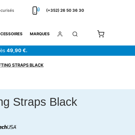
écurisés
(+352) 26 50 36 30
CESSOIRES
MARQUES
dès
49,90 €.
IFTING STRAPS BLACK
ing Straps Black