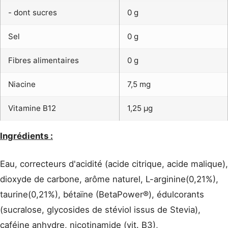
- dont sucres
0 g
Sel
0 g
Fibres alimentaires
0 g
Niacine
7,5 mg
Vitamine B12
1,25 µg
Ingrédients :
Eau, correcteurs d'acidité (acide citrique, acide malique),
dioxyde de carbone, arôme naturel, L-arginine(0,21%),
taurine(0,21%), bétaïne (BetaPower®), édulcorants
(sucralose, glycosides de stéviol issus de Stevia),
caféine anhydre, nicotinamide (vit. B3),