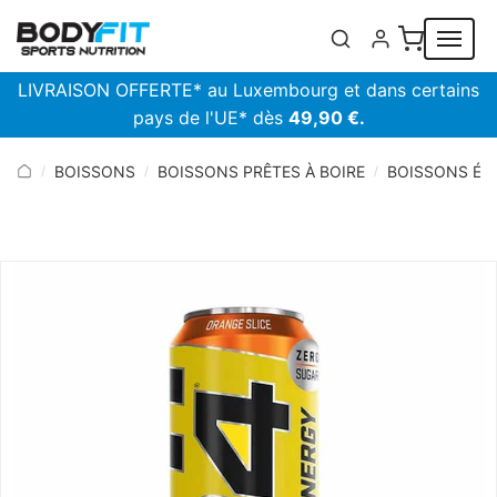
Panneau de gestion des cookies
LIVRAISON OFFERTE* au Luxembourg et dans certains
pays de l'UE* dès
49,90 €.
BOISSONS
BOISSONS PRÊTES À BOIRE
BOISSONS ÉN
/
/
/