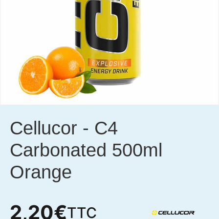
Cellucor
-
C4
Carbonated 500ml
Orange
2,20
€
TTC