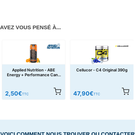
AVEZ VOUS PENSÉ À...
Cellucor - C4 Original 390g
Cellucor - C4 Ultimate Shot
60ml
47,90
€
3,00
€
TTC
TTC
VOICI COMMENT NOUS TROUVER OU CONTACTER