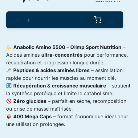
quantité
de
−
+
Olimp
Sport
Nutrition
-
Anabolic
Anabolic Amino 5500 –
Olimp Sport Nutrition
–
Amino
5500
Acides aminés
ultra-concentrés
pour performance,
400caps
récupération et progression longue durée.
Peptides & acides aminés libres
– assimilation
rapide pour nourrir les muscles au moment clé.
Récupération & croissance musculaire
– soutient
la synthèse protéique et limite le catabolisme.
Zéro glucides
– parfait en sèche, recomposition
ou prise de masse maîtrisée.
400 Mega Caps
– format économique idéal pour
une utilisation prolongée.