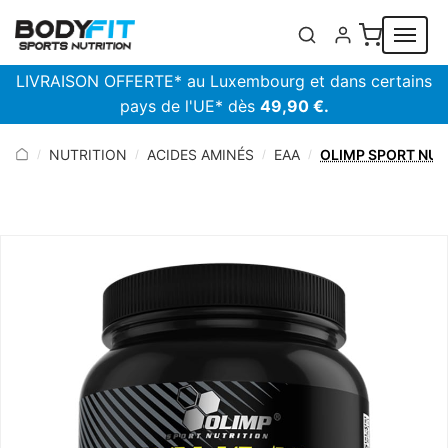
Panneau de gestion des cookies
LIVRAISON OFFERTE* au Luxembourg et dans certains
pays de l'UE* dès
49,90 €.
NUTRITION
ACIDES AMINÉS
EAA
OLIMP SPORT NUT
/
/
/
/