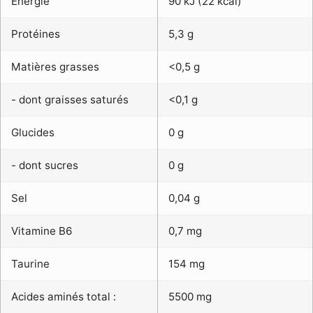
Energie
90 kJ (22 kcal)
Protéines
5,3 g
Matières grasses
<0,5 g
- dont graisses saturés
<0,1 g
Glucides
0 g
- dont sucres
0 g
Sel
0,04 g
Vitamine B6
0,7 mg
Taurine
154 mg
Acides aminés total :
5500 mg