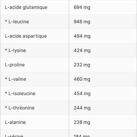
L-acide glutamique
694 mg
* L-leucine
946 mg
L-acide aspartique
484 mg
* L-lysine
424 mg
L-proline
232 mg
* L-valine
460 mg
* L-isoleucine
454 mg
* L-thréonine
244 mg
L-alanine
238 mg
L-sérine
184 mg