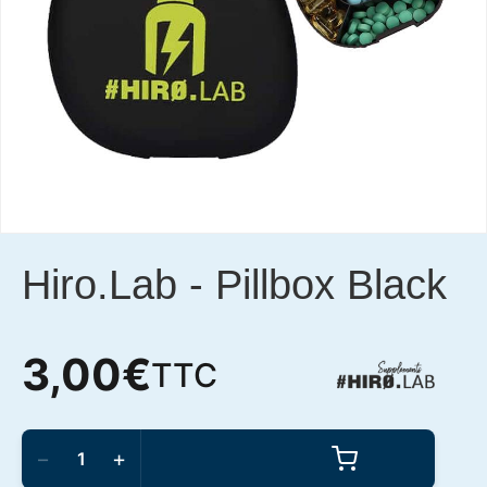
Hiro.Lab
-
Pillbox Black
3,00
€
TTC
quantité
de
−
+
Hiro.Lab