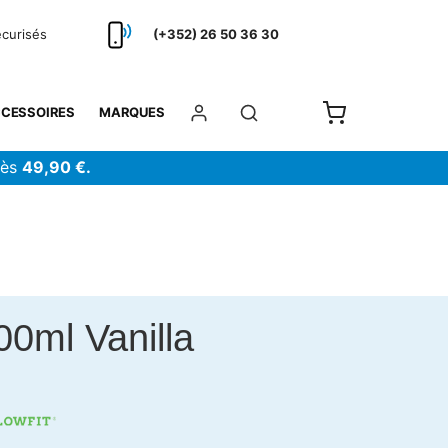
écurisés
(+352) 26 50 36 30
CESSOIRES
MARQUES
dès
49,90 €.
0ml Vanilla