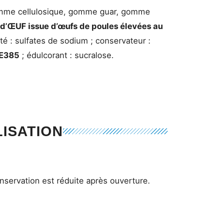
 gomme cellulosique, gomme guar, gomme
 d’ŒUF issue d’œufs de poules élevées au
ité : sulfates de sodium ; conservateur :
E385
; édulcorant : sucralose.
LISATION
.
nservation est réduite après ouverture.