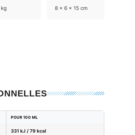
 kg
8 × 6 × 15 cm
IONNELLES
POUR 100 ML
331 kJ / 79 kcal