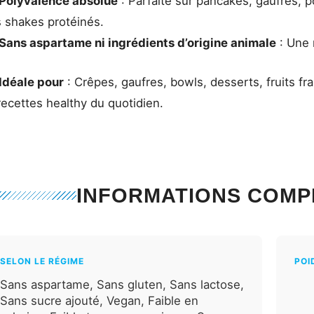
Polyvalence absolue
: Parfaite sur pancakes, gaufres, p
 shakes protéinés.
Sans aspartame ni ingrédients d’origine animale
: Une 
Idéale pour
: Crêpes, gaufres, bowls, desserts, fruits f
recettes healthy du quotidien.
INFORMATIONS COMP
SELON LE RÉGIME
POI
Sans aspartame, Sans gluten, Sans lactose,
Sans sucre ajouté, Vegan, Faible en