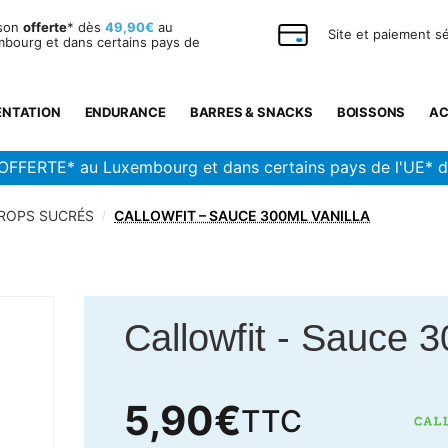
ison
offerte
* dès
49,90€
au
Site et paiement s
bourg et dans certains pays de
ENTATION
ENDURANCE
BARRES & SNACKS
BOISSONS
AC
OFFERTE* au Luxembourg et dans certains pays de l'UE* 
IROPS SUCRÉS
CALLOWFIT – SAUCE 300ML VANILLA
/
Callowfit
-
Sauce 30
5,90
€
TTC