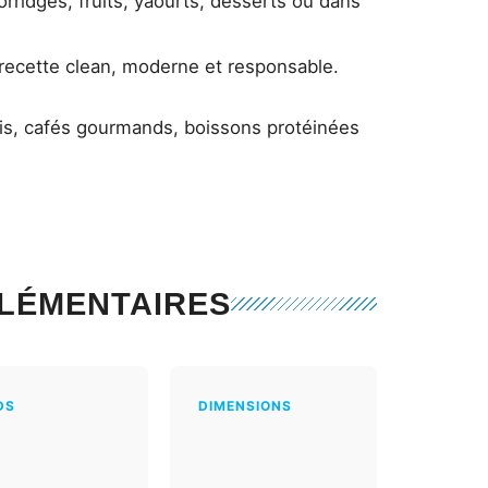
orridges, fruits, yaourts, desserts ou dans
recette clean, moderne et responsable.
rais, cafés gourmands, boissons protéinées
LÉMENTAIRES
DS
DIMENSIONS