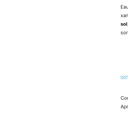
Eau
xan
sol
sor
Con
Apr