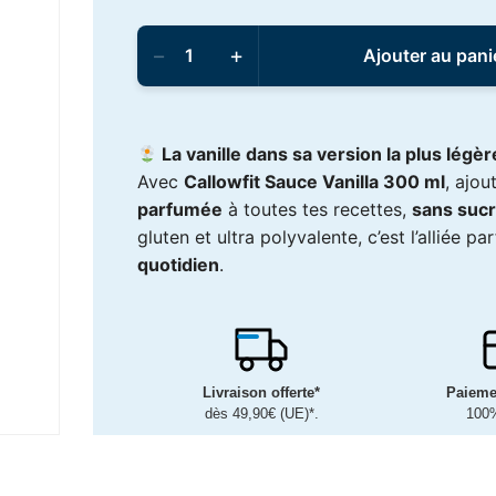
quantité
de
−
+
Ajouter au pani
Callowfit
-
Sauce
300ml
Vanilla
La vanille dans sa version la plus légèr
Avec
Callowfit Sauce Vanilla 300 ml
, ajo
parfumée
à toutes tes recettes,
sans sucr
gluten et ultra polyvalente, c’est l’alliée p
quotidien
.
Livraison offerte*
Paieme
dès 49,90€ (UE)*.
100