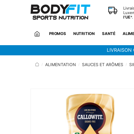
Panneau de gestion des cookies
Livra
Luxem
l'UE
*.
PROMOS
NUTRITION
SANTÉ
ALIM
LIVRAISON 
ALIMENTATION
SAUCES ET ARÔMES
S
/
/
/