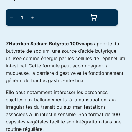
Le
Le
prix
prix
quantité
de
−
+
7Nutrition
initial
actuel
-
Sodium
Butyrate
était :
est :
100vcaps
7Nutrition Sodium Butyrate 100vcaps
apporte du
butyrate de sodium, une source d’acide butyrique
14,90€.
9,90€.
utilisée comme énergie par les cellules de l’épithélium
intestinal. Cette formule peut accompagner la
muqueuse, la barrière digestive et le fonctionnement
général du tractus gastro-intestinal.
Elle peut notamment intéresser les personnes
sujettes aux ballonnements, à la constipation, aux
irrégularités du transit ou aux manifestations
associées à un intestin sensible. Son format de 100
capsules végétales facilite son intégration dans une
routine régulière.