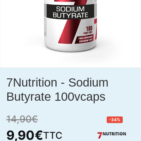
7Nutrition
-
Sodium
Butyrate 100vcaps
14,90
€
-34%
9,90
€
TTC