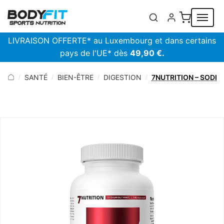
Panneau de gestion des cookies
LIVRAISON OFFERTE* au Luxembourg et dans certains
pays de l'UE* dès
49,90 €.
SANTÉ
BIEN-ÊTRE
DIGESTION
7NUTRITION – SODI
/
/
/
/