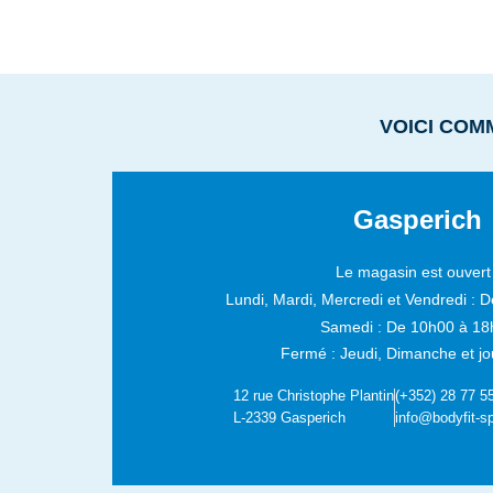
VOICI COM
Gasperich
Le magasin est ouvert 
Lundi, Mardi, Mercredi et Vendredi :
D
Samedi :
De 10h00 à 18
Fermé : Jeudi, Dimanche et jou
12 rue Christophe Plantin
(+352) 28 77 5
L-2339 Gasperich
info@bodyfit-sp