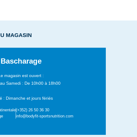
DU MAGASIN
Bascharage
Le magasin est ouvert :
 au Samedi :
De 10h00 à 18h00
 : Dimanche et jours fériés
tinentale
(+352) 26 50 36 30
ge
info@bodyfit-sportsnutrition.com