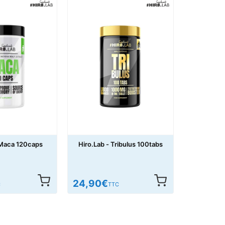
 Maca 120caps
Hiro.Lab - Tribulus 100tabs
24,90
€
C
TTC