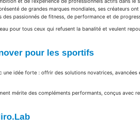
mbition et de l’expérience de professionnels actifs dans le
représenté de grandes marques mondiales, ses créateurs ont
 des passionnés de fitness, de performance et de progress
 pour tous ceux qui refusent la banalité et veulent repous
nover pour les sportifs
ne idée forte : offrir des solutions novatrices, avancées e
nt mérite des compléments performants, conçus avec respec
iro.Lab