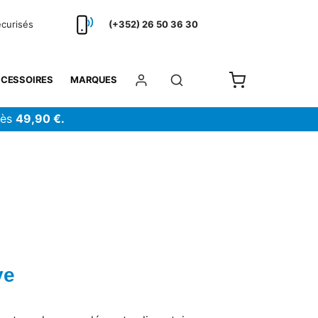
écurisés
(+352) 26 50 36 30
CESSOIRES
MARQUES
dès
49,90 €.
ve