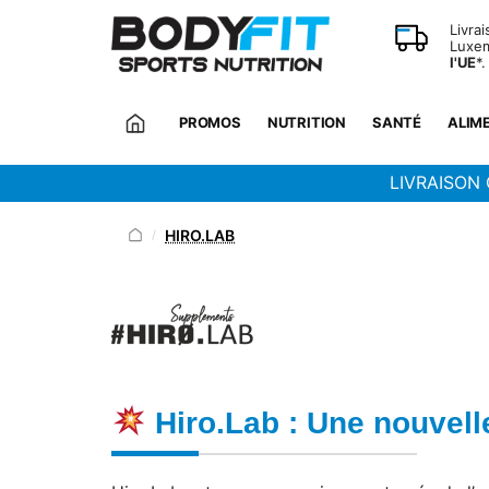
Panneau de gestion des cookies
Livra
Luxem
l'UE
*.
PROMOS
NUTRITION
SANTÉ
ALIM
LIVRAISON 
HIRO.LAB
/
Hiro.Lab : Une nouvell