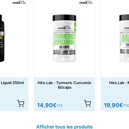
k Liquid 250ml
Hiro.Lab - Turmeric Curcumin
Hiro.Lab -
60caps
14,90
€
19,90
€
TTC
TT
Afficher tous les produits