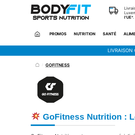
Panneau de gestion des cookies
Livra
Luxem
l'UE
*.
PROMOS
NUTRITION
SANTÉ
ALIM
LIVRAISON 
GOFITNESS
/
GoFitness Nutrition : L