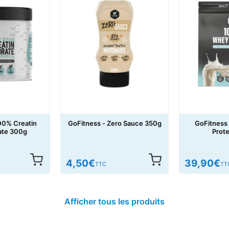
00% Creatin
GoFitness - Zero Sauce 350g
GoFitness
te 300g
Prot
4,50
€
39,90
€
TTC
TT
Afficher tous les produits