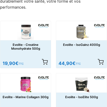
durablement votre santé, votre forme et vos
performances.
Evolite - Creatine
Evolite - IsoGainz 4000g
Monohydrate 500g
19,90
€
44,90
€
TTC
TTC
Evolite - Marine Collagen 300g
Evolite - IsoElite 500g