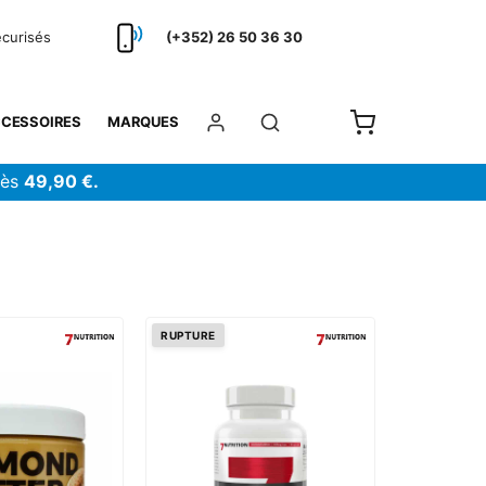
écurisés
(+352) 26 50 36 30
CESSOIRES
MARQUES
dès
49,90 €.
RUPTURE