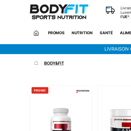
Panneau de gestion des cookies
Livra
Luxem
l'UE
*.
PROMOS
NUTRITION
SANTÉ
ALIM
LIVRAISON 
BODY&FIT
/
PROMO