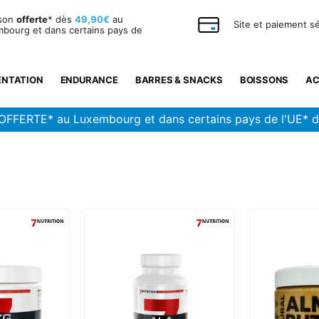
ison
offerte
* dès
49,90€
au
Site et paiement s
bourg et dans certains pays de
ENTATION
ENDURANCE
BARRES & SNACKS
BOISSONS
AC
OFFERTE* au Luxembourg et dans certains pays de l'UE* 