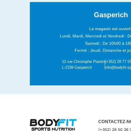
Gasperich
Le magasin est ouvert 
Lundi, Mardi, Mercredi et Vendredi :
D
Samedi :
De 10h00 à 18
Fermé : Jeudi, Dimanche et jou
12 rue Christophe Plantin
(+352) 28 77 5
L-2339 Gasperich
info@bodyfit-sp
CONTACTEZ-N
(+352) 26 50 36 