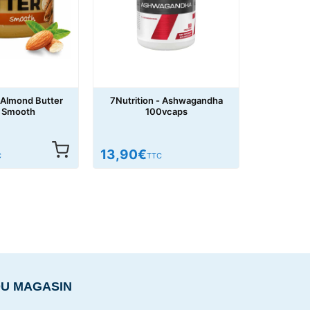
- Almond Butter
7Nutrition - Ashwagandha
 Smooth
100vcaps
13,90
€
C
TTC
DU MAGASIN