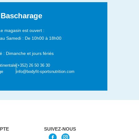
Bascharage
Le magasin est ouvert :
 au Samedi :
De 10h00 à 18h00
 : Dimanche et jours fériés
tinentale
(+352) 26 50 36 30
ge
info@bodyfit-sportsnutrition.com
PTE
SUIVEZ-NOUS