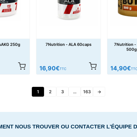
 AAKG 250g
7Nutrition - ALA 60caps
7Nutrition 
500g
16,90
€
14,90
€
TTC
TT
1
2
3
…
163
→
MENT NOUS TROUVER OU CONTACTER L'ÉQUIPE 