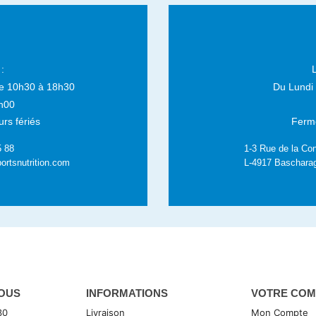
:
e 10h30 à 18h30
Du Lundi
h00
rs fériés
Fermé
5 88
1-3 Rue de la Con
ortsnutrition.com
L-4917 Baschara
OUS
INFORMATIONS
VOTRE COM
30
Livraison
Mon Compte