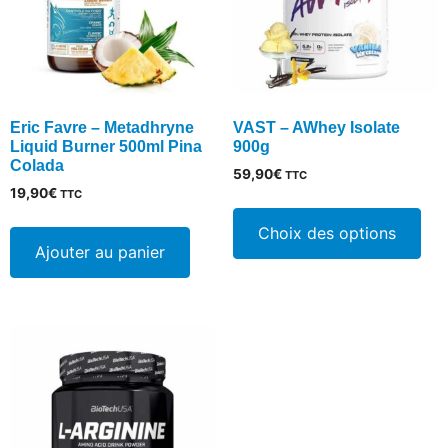
choisies
cho
sur
sur
la
la
page
pa
du
du
Eric Favre – Metadhryne
VAST – AWhey Isolate
produit
pro
Liquid Burner 500ml Pina
900g
Colada
59,90
€
TTC
19,90
€
TTC
Ce
pro
Choix des options
Ajouter au panier
a
plu
vari
Les
opt
peu
êtr
cho