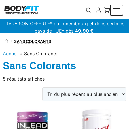
Panneau de gestion des cookies
LIVRAISON OFFERTE* au Luxembourg et dans certains
pays de l'UE* dès
49,90 €.
SANS COLORANTS
/
Accueil
»
Sans Colorants
Sans Colorants
Trié
5 résultats affichés
du
plus
récent
au
plus
ancien