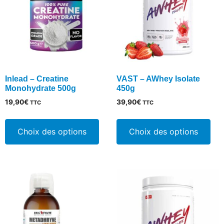
Inlead – Creatine
VAST – AWhey Isolate
Monohydrate 500g
450g
19,90
€
39,90
€
TTC
TTC
Ce
Ce
produit
pro
Choix des options
Choix des options
a
a
plusieurs
plu
variations.
vari
Les
Les
options
opt
peuvent
peu
être
êtr