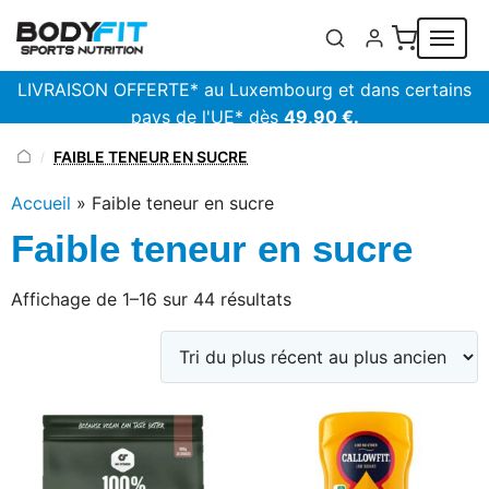
Panneau de gestion des cookies
LIVRAISON OFFERTE* au Luxembourg et dans certains
pays de l'UE* dès
49,90 €.
FAIBLE TENEUR EN SUCRE
/
Accueil
»
Faible teneur en sucre
Faible teneur en sucre
Trié
Affichage de 1–16 sur 44 résultats
du
plus
récent
au
plus
ancien