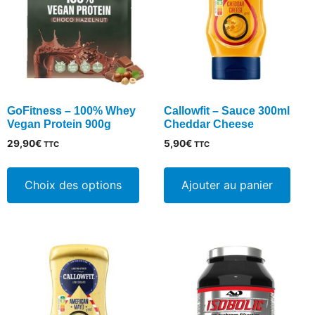
GoFitness – 100% Whey
Callowfit – Sauce 300ml
Vegan Protein 900g
Cheddar Cheese
29,90
€
5,90
€
TTC
TTC
Ce
produit
Choix des options
Ajouter au panier
a
plusieurs
variations.
Les
options
peuvent
être