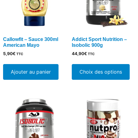
choisies
sur
la
page
du
Callowfit – Sauce 300ml
Addict Sport Nutrition –
produit
American Mayo
Isobolic 900g
5,90
€
44,90
€
TTC
TTC
Ce
pro
Ajouter au panier
Choix des options
a
plu
vari
Les
opt
peu
êtr
cho