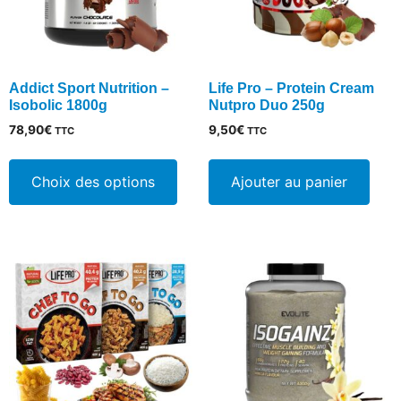
sur
la
pa
du
Addict Sport Nutrition –
Life Pro – Protein Cream
pro
Isobolic 1800g
Nutpro Duo 250g
78,90
€
9,50
€
TTC
TTC
Ce
produit
Choix des options
Ajouter au panier
a
plusieurs
variations.
Les
options
peuvent
être
choisies
sur