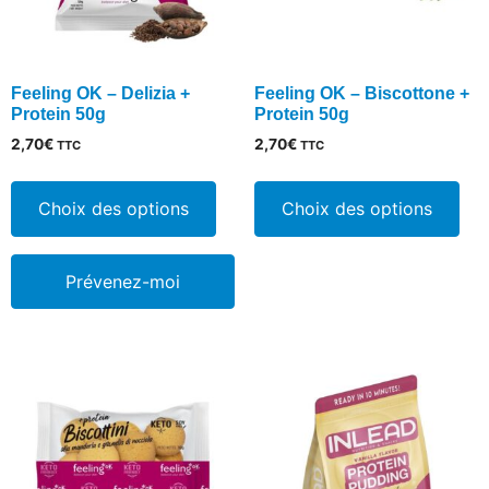
du
du
produit
pro
Feeling OK – Delizia +
Feeling OK – Biscottone +
Protein 50g
Protein 50g
2,70
€
2,70
€
TTC
TTC
Ce
Ce
produit
pro
Choix des options
Choix des options
a
a
plusieurs
plu
Prévenez-moi
variations.
vari
Les
Les
options
opt
peuvent
peu
être
êtr
choisies
cho
sur
sur
la
la