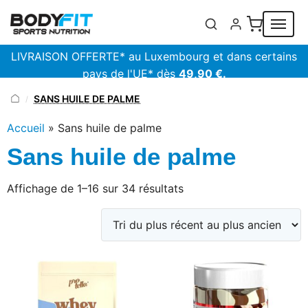
Panneau de gestion des cookies
LIVRAISON OFFERTE* au Luxembourg et dans certains
pays de l'UE* dès
49,90 €.
SANS HUILE DE PALME
/
Accueil
»
Sans huile de palme
Sans huile de palme
Trié
Affichage de 1–16 sur 34 résultats
du
plus
récent
au
plus
ancien