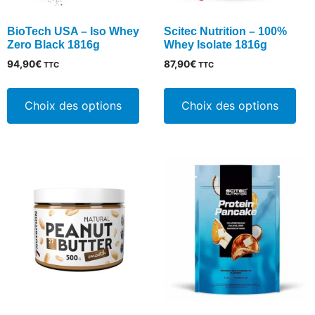
BioTech USA – Iso Whey
Scitec Nutrition – 100%
Zero Black 1816g
Whey Isolate 1816g
94,90
€
87,90
€
TTC
TTC
Ce
Ce
produit
pro
Choix des options
Choix des options
a
a
plusieurs
plu
variations.
vari
Les
Les
options
opt
peuvent
peu
être
êtr
choisies
cho
sur
sur
la
la
page
pa
du
du