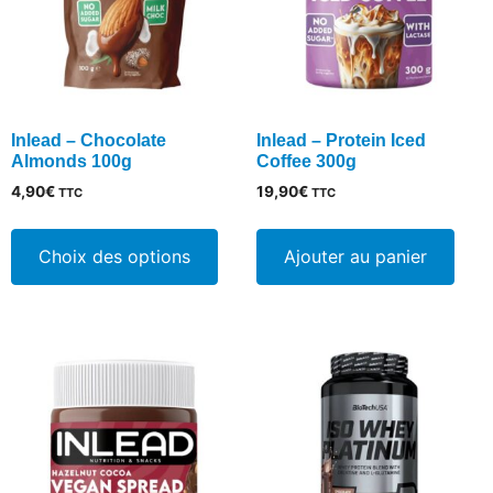
choisies
sur
la
page
du
Inlead – Chocolate
Inlead – Protein Iced
produit
Almonds 100g
Coffee 300g
4,90
€
19,90
€
TTC
TTC
Ce
produit
Choix des options
Ajouter au panier
a
plusieurs
variations.
Les
options
peuvent
être
choisies