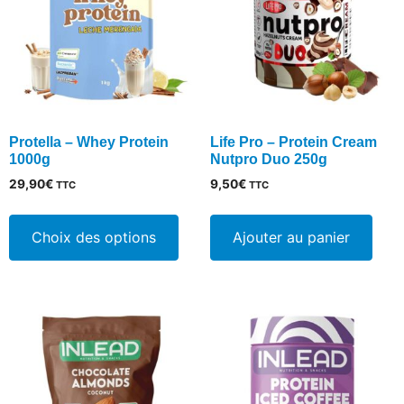
Protella – Whey Protein
Life Pro – Protein Cream
1000g
Nutpro Duo 250g
29,90
€
9,50
€
TTC
TTC
Ce
produit
Choix des options
Ajouter au panier
a
plusieurs
variations.
Les
options
peuvent
être