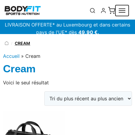
Panneau de gestion des cookies
LIVRAISON OFFERTE* au Luxembourg et dans certains
pays de l'UE* dès
49,90 €.
CREAM
/
Accueil
»
Cream
Cream
Voici le seul résultat