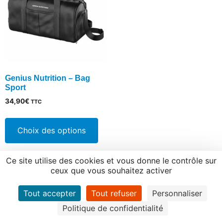
Genius Nutrition – Bag
Sport
34,90
€
TTC
Ce
produit
Choix des options
a
plusieurs
Ce site utilise des cookies et vous donne le contrôle sur
variations.
ceux que vous souhaitez activer
Les
options
Tout accepter
Tout refuser
Personnaliser
peuvent
Politique de confidentialité
être