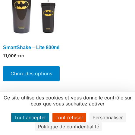
SmartShake – Lite 800ml
11,90
€
TTC
Ce
produit
Choix des options
a
plusieurs
variations.
Ce site utilise des cookies et vous donne le contrôle sur
Les
ceux que vous souhaitez activer
options
peuvent
Tout accepter
Tout refuser
Personnaliser
être
Politique de confidentialité
choisies