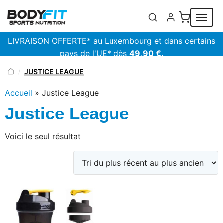
Panneau de gestion des cookies
LIVRAISON OFFERTE* au Luxembourg et dans certains
pays de l'UE* dès
49,90 €.
JUSTICE LEAGUE
/
Accueil
»
Justice League
Justice League
Voici le seul résultat