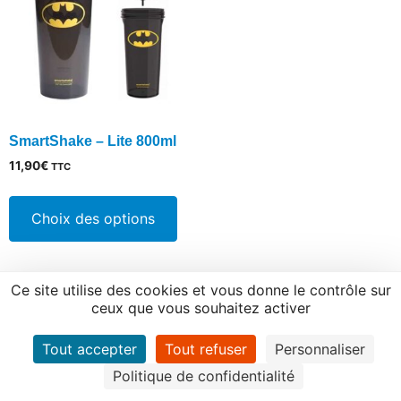
SmartShake – Lite 800ml
11,90
€
TTC
Ce
produit
Choix des options
a
plusieurs
variations.
Ce site utilise des cookies et vous donne le contrôle sur
Les
ceux que vous souhaitez activer
options
peuvent
Tout accepter
Tout refuser
Personnaliser
être
Politique de confidentialité
choisies