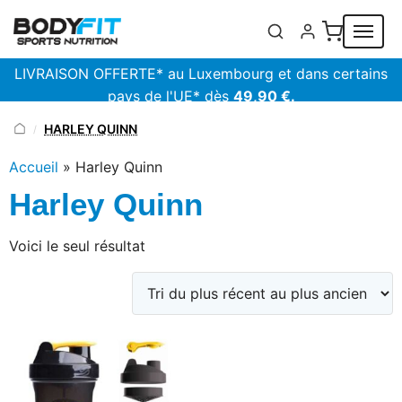
Panneau de gestion des cookies
LIVRAISON OFFERTE* au Luxembourg et dans certains
pays de l'UE* dès
49,90 €.
HARLEY QUINN
/
Accueil
»
Harley Quinn
Harley Quinn
Voici le seul résultat