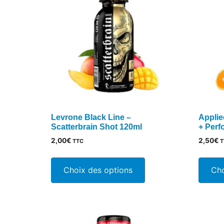
plus
ancien
Levrone Black Line –
Applie
Scatterbrain Shot 120ml
+ Perf
2,00
€
2,50
€
TTC
T
Ce
produit
Choix des options
Cho
a
plusieurs
variations.
Les