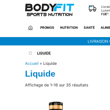
Panneau de gestion des cookies
Livra
Luxem
l'UE
*.
PROMOS
NUTRITION
SANTÉ
ALIM
LIVRAISON 
LIQUIDE
/
Accueil
»
Liquide
Liquide
Trié
Affichage de 1–16 sur 35 résultats
du
plus
récent
au