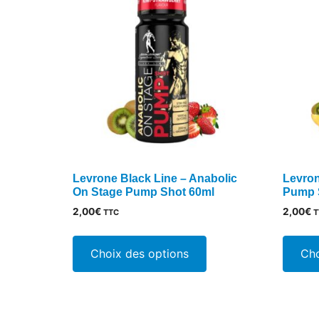
options
peuvent
être
choisies
sur
la
page
du
produit
Levrone Black Line – Anabolic
Levron
On Stage Pump Shot 60ml
Pump 
2,00
€
2,00
€
TTC
T
Ce
produit
Choix des options
Cho
a
plusieurs
variations.