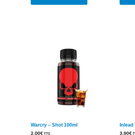
a
plusieurs
variations.
Les
options
peuvent
être
choisies
sur
la
page
du
produit
Warcry – Shot 100ml
Inlead
2,00
€
3,90
€
TTC
T