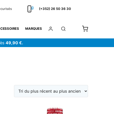
écurisés
(+352) 26 50 36 30
CESSOIRES
MARQUES
dès
49,90 €.