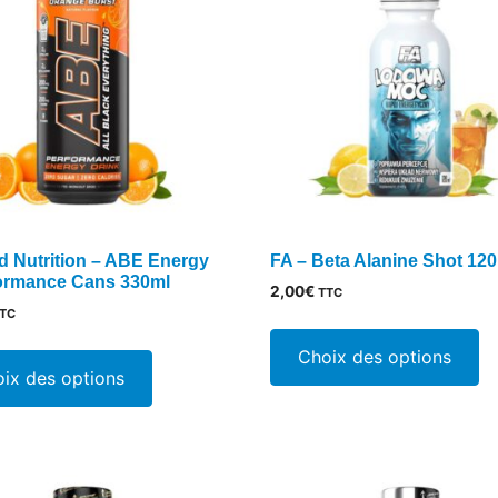
d Nutrition – ABE Energy
FA – Beta Alanine Shot 12
ormance Cans 330ml
2,00
€
TTC
TC
C
Ce
pr
Choix des options
produit
ix des options
a
a
pl
plusieurs
va
variations.
Le
Les
op