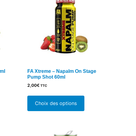
0ml
FA Xtreme – Napalm On Stage
Pump Shot 60ml
2,00
€
TTC
e
Ce
oduit
produit
Choix des options
a
usieurs
plusieurs
riations.
variations.
s
Les
tions