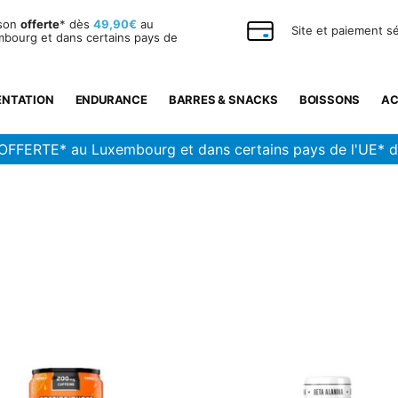
ison
offerte
* dès
49,90€
au
Site et paiement s
bourg et dans certains pays de
ENTATION
ENDURANCE
BARRES & SNACKS
BOISSONS
AC
OFFERTE* au Luxembourg et dans certains pays de l'UE* 