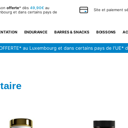
ison
offerte
* dès
49,90€
au
Site et paiement s
bourg et dans certains pays de
ENTATION
ENDURANCE
BARRES & SNACKS
BOISSONS
AC
OFFERTE* au Luxembourg et dans certains pays de l'UE* 
taire