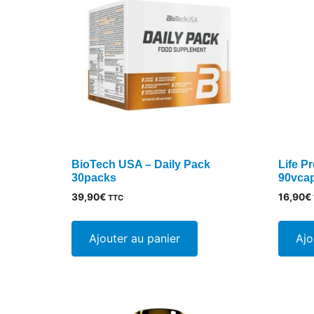
plus
ancien
BioTech USA – Daily Pack
Life P
30packs
90vca
39,90
€
16,90
€
TTC
Ajouter au panier
Ajo