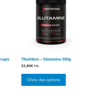
vcaps
7Nutrition – Glutamine 500g
22,90
€
TTC
Ce
produit
Choix des options
a
plusieurs
variations.
Les