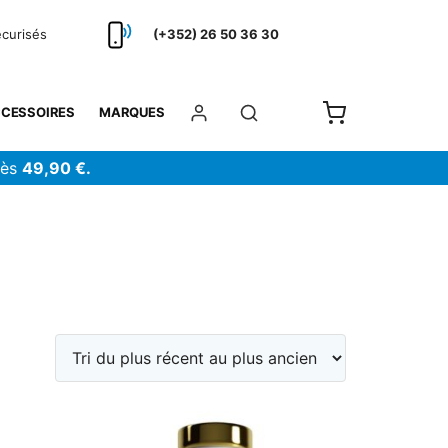
écurisés
(+352) 26 50 36 30
CESSOIRES
MARQUES
dès
49,90 €.