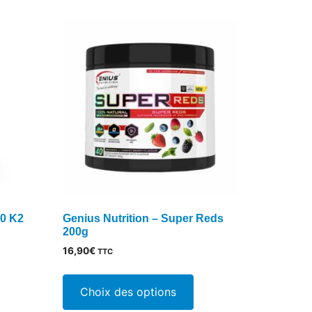
options
peuvent
être
choisies
sur
la
page
du
produit
00 K2
Genius Nutrition – Super Reds
200g
16,90
€
TTC
Ce
produit
Choix des options
a