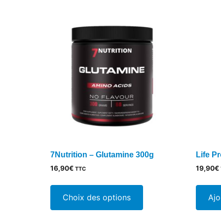
7Nutrition – Glutamine 300g
Life P
16,90
€
19,90
€
TTC
Ce
produit
Choix des options
Ajo
a
plusieurs