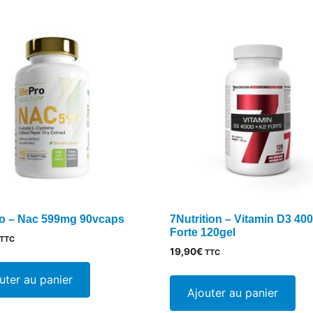
ro – Nac 599mg 90vcaps
7Nutrition – Vitamin D3 40
Forte 120gel
TTC
19,90
€
TTC
uter au panier
Ajouter au panier