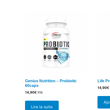
variations.
Les
options
peuvent
être
choisies
sur
la
page
du
produit
Genius Nutrition – Probiotic
Life P
60caps
14,90
€
14,90
€
TTC
Ajo
Lire la suite