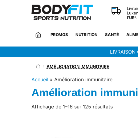
Panneau de gestion des cookies
Livra
Luxem
l'UE
*.
PROMOS
NUTRITION
SANTÉ
ALIM
LIVRAISON 
AMÉLIORATION IMMUNITAIRE
/
Accueil
»
Amélioration immunitaire
Amélioration immuni
Trié
Affichage de 1–16 sur 125 résultats
du
plus
récent
au