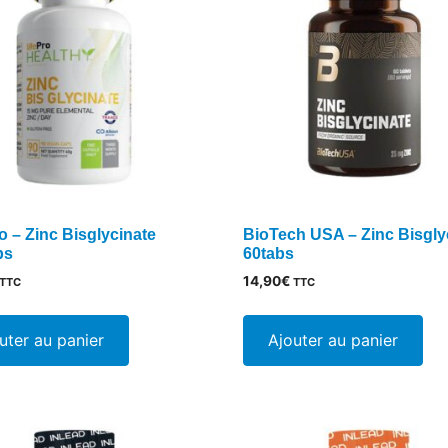
ro – Zinc Bisglycinate
BioTech USA – Zinc Bisgly
ps
60tabs
14,90
€
TTC
TTC
uter au panier
Ajouter au panier