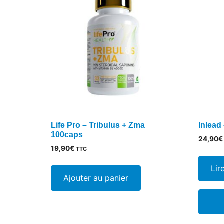
Life Pro – Tribulus + Zma
Inlead
100caps
24,90
€
19,90
€
TTC
Lir
Ajouter au panier