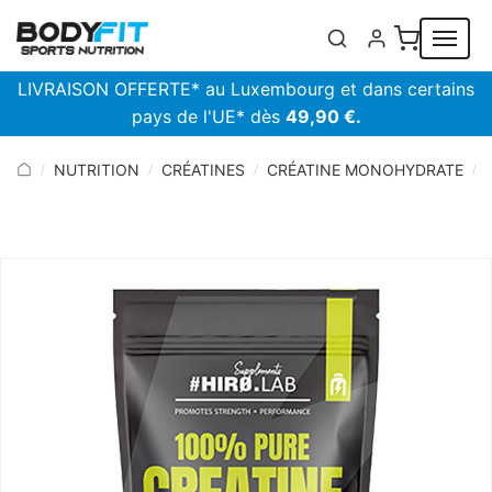
Panneau de gestion des cookies
LIVRAISON OFFERTE* au Luxembourg et dans certains
pays de l'UE* dès
49,90 €.
NUTRITION
CRÉATINES
CRÉATINE MONOHYDRATE
/
/
/
/