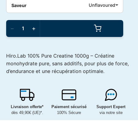
Unflavoured
Saveur
quantité
de
−
+
Hiro.Lab
-
100%
Pure
Creatine
Hiro.Lab 100% Pure Creatine 1000g – Créatine
1000g
monohydrate pure, sans additifs, pour plus de force,
d’endurance et une récupération optimale.
Livraison offerte*
Paiement sécurisé
Support Expert
dès 49,90€ (UE)*.
100% Sécure
via notre site