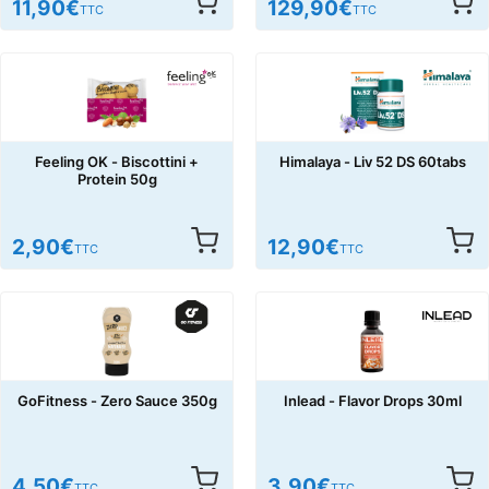
11,90
€
129,90
€
TTC
TTC
Feeling OK - Biscottini +
Himalaya - Liv 52 DS 60tabs
Protein 50g
2,90
€
12,90
€
TTC
TTC
GoFitness - Zero Sauce 350g
Inlead - Flavor Drops 30ml
4,50
€
3,90
€
TTC
TTC