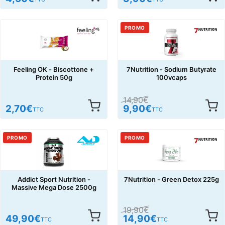
PROMO
Feeling OK - Biscottone +
7Nutrition - Sodium Butyrate
Protein 50g
100vcaps
14,90
€
2,70
€
9,90
€
TTC
TTC
PROMO
PROMO
Addict Sport Nutrition -
7Nutrition - Green Detox 225g
Massive Mega Dose 2500g
19,90
€
49,90
€
14,90
€
TTC
TTC