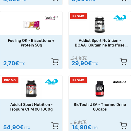
PROMO
Feeling OK - Biscottone +
Addict Sport Nutrition -
Protein 50g
BCAA+Glutamine Intrafuse
500g
34,90
€
2,70
€
29,90
€
TTC
TTC
PROMO
PROMO
Addict Sport Nutrition -
BioTech USA - Thermo Drine
Isopure CFM 90 1000g
60caps
19,90
€
54,90
€
14,90
€
TTC
TTC