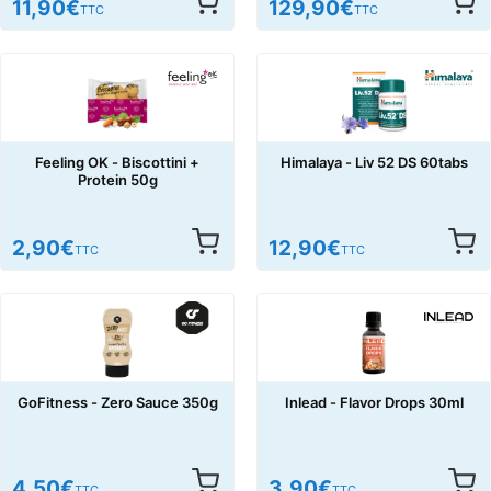
11,90
€
129,90
€
TTC
TTC
Feeling OK - Biscottini +
Himalaya - Liv 52 DS 60tabs
Protein 50g
2,90
€
12,90
€
TTC
TTC
GoFitness - Zero Sauce 350g
Inlead - Flavor Drops 30ml
4,50
€
3,90
€
TTC
TTC