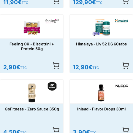
11,90
€
129,90
€
TTC
TTC
Feeling OK - Biscottini +
Himalaya - Liv 52 DS 60tabs
Protein 50g
2,90
€
12,90
€
TTC
TTC
GoFitness - Zero Sauce 350g
Inlead - Flavor Drops 30ml
4,50
€
3,90
€
TTC
TTC