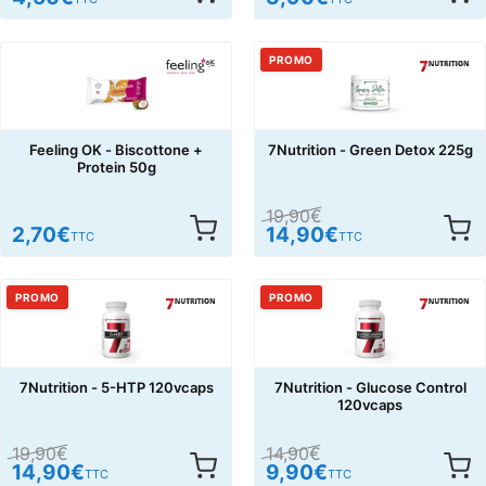
PROMO
Feeling OK - Biscottone +
7Nutrition - Green Detox 225g
Protein 50g
19,90
€
2,70
€
14,90
€
TTC
TTC
PROMO
PROMO
7Nutrition - 5-HTP 120vcaps
7Nutrition - Glucose Control
120vcaps
19,90
€
14,90
€
14,90
€
9,90
€
TTC
TTC