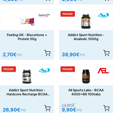
PROMO
Feeling OK - Biscottone +
Addict Sport Nutrition -
Protein 50g
Anabolic 1000g
2,70
€
39,90
€
TTC
TTC
PROMO
PROMO
Addict Sport Nutrition -
All Sports Labs - BCAA
Hardcore Recharge BCAA
4000+B6 100tabs
10 :1 :1 300g
13,90
€
26,90
€
9,90
€
TTC
TTC