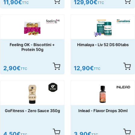
11,90
€
129,90
€
TTC
TTC
Feeling OK - Biscottini +
Himalaya - Liv 52 DS 60tabs
Protein 50g
2,90
€
12,90
€
TTC
TTC
GoFitness - Zero Sauce 350g
Inlead - Flavor Drops 30ml
4,50
€
3,90
€
TTC
TTC