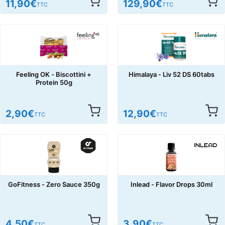
11,90
€
129,90
€
TTC
TTC
Feeling OK - Biscottini +
Himalaya - Liv 52 DS 60tabs
Protein 50g
2,90
€
12,90
€
TTC
TTC
GoFitness - Zero Sauce 350g
Inlead - Flavor Drops 30ml
4,50
€
3,90
€
TTC
TTC