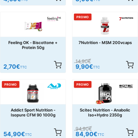
PROMO
Feeling OK - Biscottone +
7Nutrition - MSM 200vcaps
Protein 50g
14,90
€
2,70
€
9,90
€
TTC
TTC
PROMO
PROMO
Addict Sport Nutrition -
Scitec Nutrition - Anabolic
Isopure CFM 90 1000g
Iso+Hydro 2350g
94,90
€
54,90
€
84,90
€
TTC
TTC