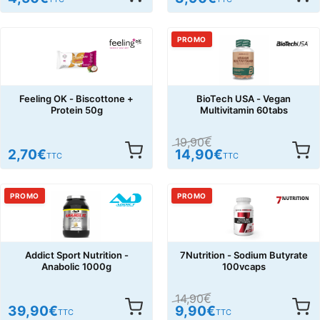
PROMO
Feeling OK - Biscottone +
BioTech USA - Vegan
Protein 50g
Multivitamin 60tabs
19,90
€
2,70
€
14,90
€
TTC
TTC
PROMO
PROMO
Addict Sport Nutrition -
7Nutrition - Sodium Butyrate
Anabolic 1000g
100vcaps
14,90
€
39,90
€
9,90
€
TTC
TTC