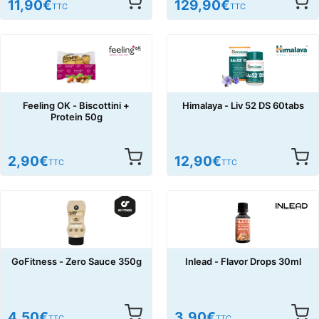
11,90
€
129,90
€
TTC
TTC
Feeling OK - Biscottini +
Himalaya - Liv 52 DS 60tabs
Protein 50g
2,90
€
12,90
€
TTC
TTC
GoFitness - Zero Sauce 350g
Inlead - Flavor Drops 30ml
4,50
€
3,90
€
TTC
TTC