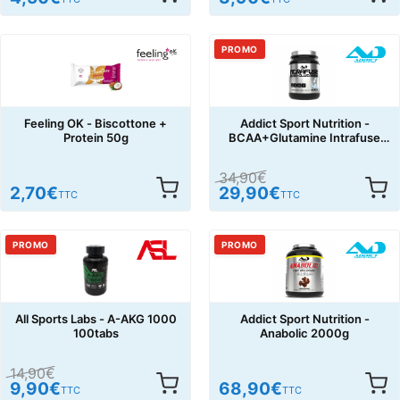
PROMO
Feeling OK - Biscottone +
Addict Sport Nutrition -
Protein 50g
BCAA+Glutamine Intrafuse
500g
34,90
€
2,70
€
29,90
€
TTC
TTC
PROMO
PROMO
All Sports Labs - A-AKG 1000
Addict Sport Nutrition -
100tabs
Anabolic 2000g
14,90
€
9,90
€
68,90
€
TTC
TTC