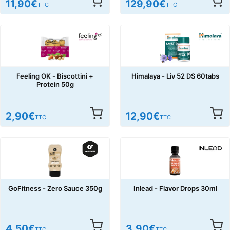
11,90
€
129,90
€
TTC
TTC
Feeling OK - Biscottini +
Himalaya - Liv 52 DS 60tabs
Protein 50g
2,90
€
12,90
€
TTC
TTC
GoFitness - Zero Sauce 350g
Inlead - Flavor Drops 30ml
4,50
€
3,90
€
TTC
TTC