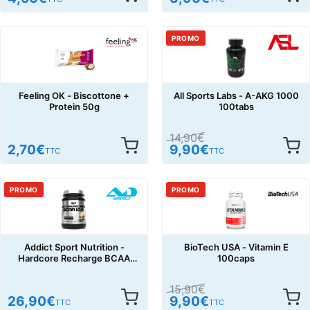
PROMO
Feeling OK - Biscottone +
All Sports Labs - A-AKG 1000
Protein 50g
100tabs
14,90
€
2,70
€
9,90
€
TTC
TTC
PROMO
PROMO
Addict Sport Nutrition -
BioTech USA - Vitamin E
Hardcore Recharge BCAA
100caps
10 :1 :1 300g
15,90
€
26,90
€
9,90
€
TTC
TTC