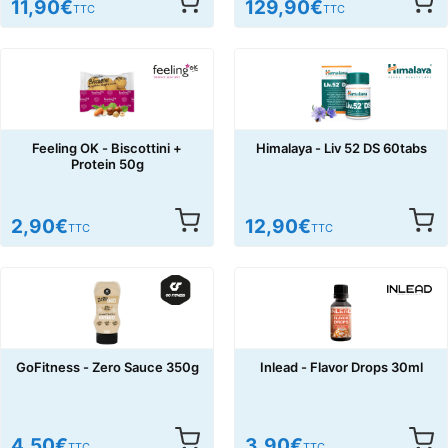
11,90
€
129,90
€
TTC
TTC
Feeling OK - Biscottini +
Himalaya - Liv 52 DS 60tabs
Protein 50g
2,90
€
12,90
€
TTC
TTC
GoFitness - Zero Sauce 350g
Inlead - Flavor Drops 30ml
4,50
€
3,90
€
TTC
TTC