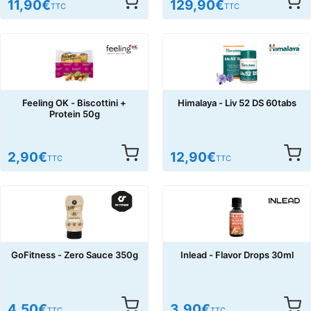
11,90
€
129,90
€
TTC
TTC
Feeling OK - Biscottini +
Himalaya - Liv 52 DS 60tabs
Protein 50g
2,90
€
12,90
€
TTC
TTC
GoFitness - Zero Sauce 350g
Inlead - Flavor Drops 30ml
4,50
€
3,90
€
TTC
TTC