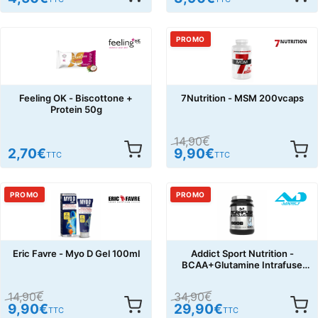
PROMO
Feeling OK - Biscottone +
7Nutrition - MSM 200vcaps
Protein 50g
14,90
€
2,70
€
9,90
€
TTC
TTC
PROMO
PROMO
Eric Favre - Myo D Gel 100ml
Addict Sport Nutrition -
BCAA+Glutamine Intrafuse
500g
14,90
€
34,90
€
9,90
€
29,90
€
TTC
TTC