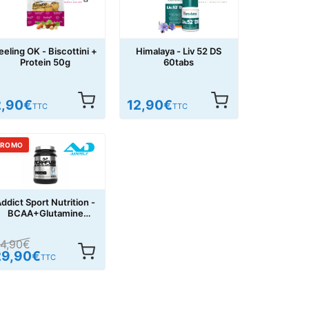
eeling OK - Biscottini +
Himalaya - Liv 52 DS
Protein 50g
60tabs
2,90
€
12,90
€
TTC
TTC
PROMO
ddict Sport Nutrition -
BCAA+Glutamine
Intrafuse 500g
4,90
€
29,90
€
TTC