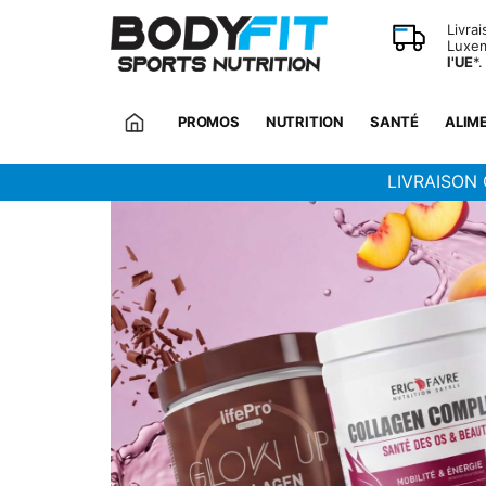
Panneau de gestion des cookies
Livra
Luxem
l'UE
*.
PROMOS
NUTRITION
SANTÉ
ALIM
LIVRAISON 