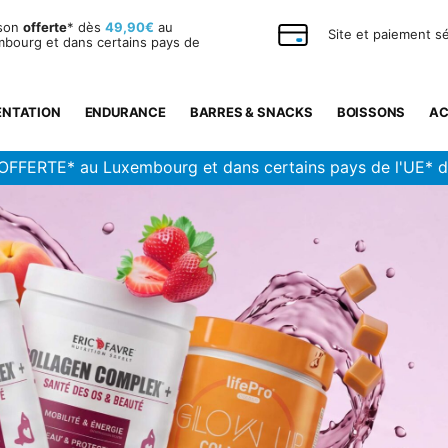
ison
offerte
* dès
49,90€
au
Site et paiement s
bourg et dans certains pays de
ENTATION
ENDURANCE
BARRES & SNACKS
BOISSONS
AC
OFFERTE* au Luxembourg et dans certains pays de l'UE* 