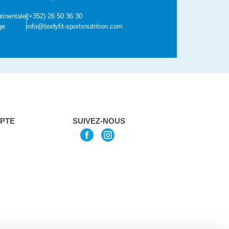
tinentale
(+352) 26 50 36 30
ge
info@bodyfit-sportsnutrition.com
PTE
SUIVEZ-NOUS