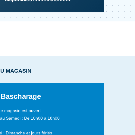
DU MAGASIN
Bascharage
Le magasin est ouvert :
 au Samedi :
De 10h00 à 18h00
 : Dimanche et jours fériés