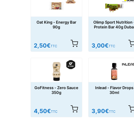
Oat King - Energy Bar
Olimp Sport Nutrition 
90g
Protein Bar 40g Duba
Style
2,50
€
3,00
€
TTC
TTC
GoFitness - Zero Sauce
Inlead - Flavor Drops
350g
30ml
4,50
€
3,90
€
TTC
TTC