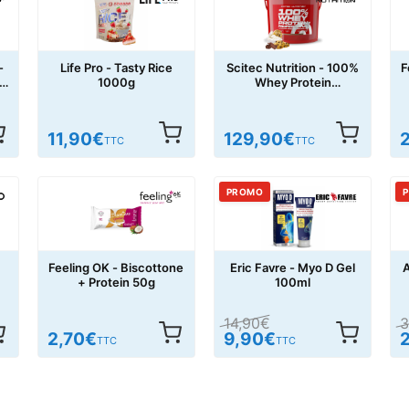
-
Life Pro - Tasty Rice
Scitec Nutrition - 100%
F
i
1000g
Whey Protein
Professional 5000g
11,90
€
129,90
€
TTC
TTC
PROMO
Feeling OK - Biscottone
Eric Favre - Myo D Gel
A
+ Protein 50g
100ml
14,90
€
3
2,70
€
9,90
€
TTC
TTC