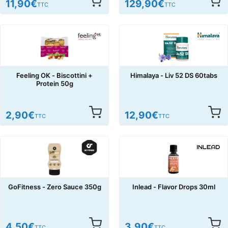
11,90
€
129,90
€
TTC
TTC
Feeling OK - Biscottini +
Himalaya - Liv 52 DS 60tabs
Protein 50g
2,90
€
12,90
€
TTC
TTC
GoFitness - Zero Sauce 350g
Inlead - Flavor Drops 30ml
4,50
€
3,90
€
TTC
TTC