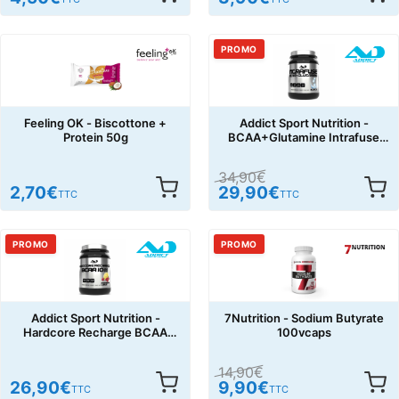
PROMO
Feeling OK - Biscottone +
Addict Sport Nutrition -
Protein 50g
BCAA+Glutamine Intrafuse
500g
34,90
€
2,70
€
29,90
€
TTC
TTC
PROMO
PROMO
Addict Sport Nutrition -
7Nutrition - Sodium Butyrate
Hardcore Recharge BCAA
100vcaps
10 :1 :1 300g
14,90
€
26,90
€
9,90
€
TTC
TTC